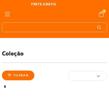
FRETE GRÁTIS
em todo Brasil*
0
Coleção
FILTRAR
Mais recentes
9
produtos
Camiseta Disney Moana e Puá
Camiseta Infantil Disney Moana