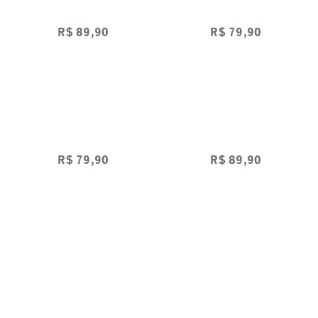
Colors
R$
89
,
90
R$
79
,
90
6
x de
R$
14
,
98
sem juros
6
x de
R$
13
,
31
sem juros
3% OFF
à vista no Pix
3% OFF
à vista no Pix
Camiseta Infantil Disney Moana e
Camiseta Feminina Disney Moana
Puá
e Puá
R$
79
,
90
R$
89
,
90
6
x de
R$
13
,
31
sem juros
6
x de
R$
14
,
98
sem juros
3% OFF
à vista no Pix
3% OFF
à vista no Pix