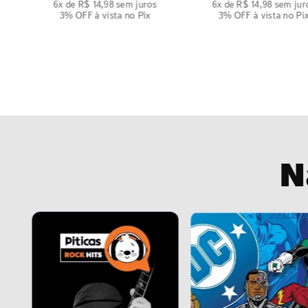
6
x de
R$
14
,
98
sem juros
6
x de
R$
14
,
98
sem jur
3% OFF
à vista no Pix
3% OFF
à vista no Pi
N