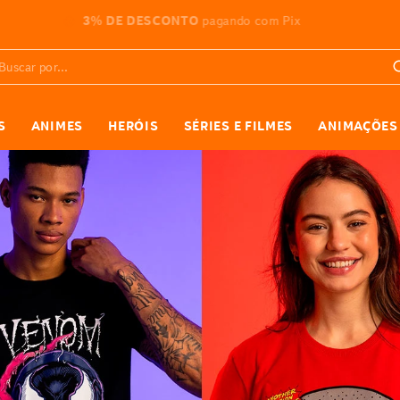
ATÉ 10X SEM JUROS
nas compras acima de R$599
car por...
S
ANIMES
HERÓIS
SÉRIES E FILMES
ANIMAÇÕES