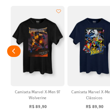
EXPANDIR
EXPANDIR
Camiseta Marvel X-Men 97
Camiseta Marvel X-Men 
Wolverine
Clássicos
R$
89
,
90
R$
89
,
90