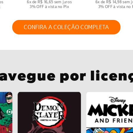
os
6
x de
R$
16
,
65
sem juros
6
x de
R$
14
,
98
sem j
x
3% OFF
à vista no Pix
3% OFF
à vista no 
CONFIRA A COLEÇÃO COMPLETA
avegue por licen