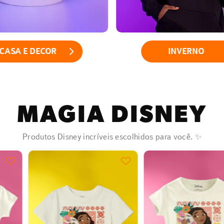
CASA E DECOR
INVERNO
MAGIA DISNEY
Produtos Disney incríveis escolhidos para você. ✨