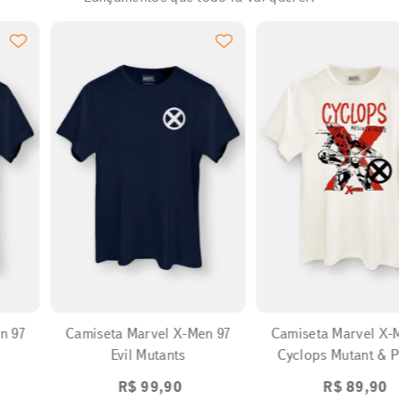
EXPANDIR
EXPANDIR
97
Camiseta Marvel X-Men 97
Camiseta Marvel X-Me
Evil Mutants
Cyclops Mutant & 
R$
99
,
90
R$
89
,
90