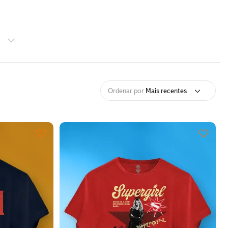
E
G
Ordenar por
Mais recentes
LEO
HO