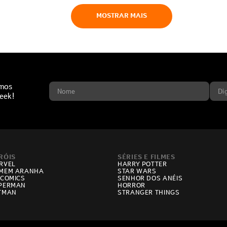
MOSTRAR MAIS
imos
eek!
RÓIS
SÉRIES E FILMES
RVEL
HARRY POTTER
MEM ARANHA
STAR WARS
 COMICS
SENHOR DOS ANÉIS
PERMAN
HORROR
TMAN
STRANGER THINGS