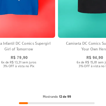
EXPANDIR
EXPANDIR
a Infantil DC Comics Supergirl
Camiseta DC Comics Su
Girl of Tomorrow
Your Own Her
R$
79
,
90
R$
94
,
90
6
x de
R$
13
,
31
sem juros
6
x de
R$
15
,
81
sem j
3% OFF
à vista no Pix
3% OFF
à vista no 
Mostrando
12 de 99