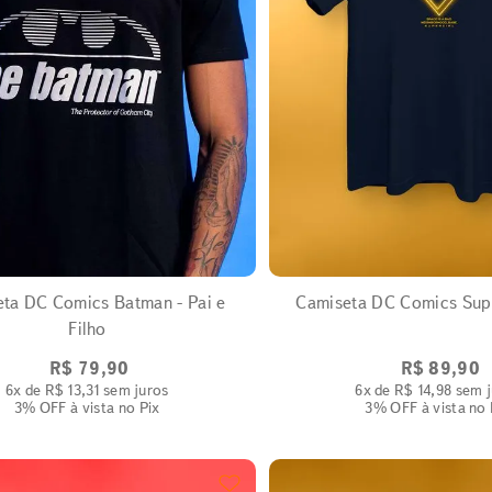
EXPANDIR
EXPANDIR
ta DC Comics Batman - Pai e
Camiseta DC Comics Sup
Filho
R$
79
,
90
R$
89
,
90
6
x de
R$
13
,
31
sem juros
6
x de
R$
14
,
98
sem j
3% OFF
à vista no Pix
3% OFF
à vista no 