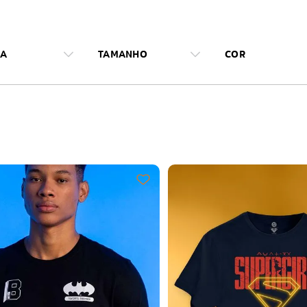
A
TAMANHO
COR
ANDUP
ÚNICA
ÚNI
16
P
CO
ITICAS
AZUL SKYLIN
AZUL STRON
PP
G
M
AZUL PETRÓ
VERDE LIMÃO
GG
XGG
XG
VERMELHO
PRETO
AZUL MARIN
AZUL
BRANCO
14