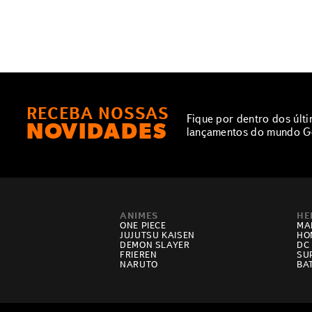
RECEBA NOSSAS
Fique por dentro dos últ
NOVIDADES
lançamentos do mundo G
ANIMES
HE
ONE PIECE
MA
JUJUTSU KAISEN
HO
DEMON SLAYER
DC
FRIEREN
SU
NARUTO
BA