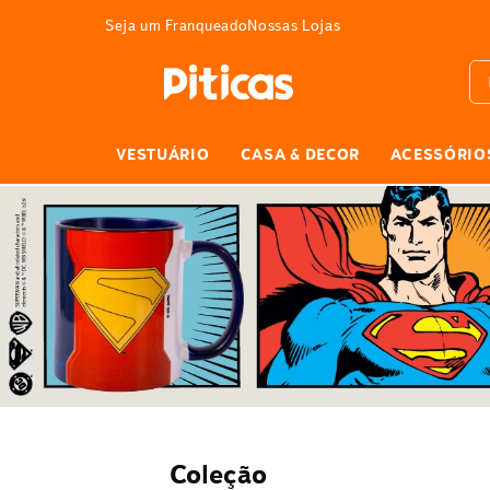
3% DE DESCONTO
pagando com Pix
Seja um Franqueado
Nossas Lojas
Bus
VESTUÁRIO
CASA & DECOR
ACESSÓRIO
Coleção