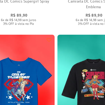
ta DC Comics Supergirl Spray
Camiseta DC Comics S
Emblema
R$
89
,
90
R$
89
,
90
6
x de
R$
14
,
98
sem juros
6
x de
R$
14
,
98
sem j
3% OFF
à vista no Pix
3% OFF
à vista no 