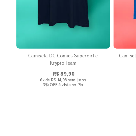
EXPANDIR
Camiseta DC Comics Supergirl e
Camiset
Krypto Team
R$
89
,
90
6
x de
R$
14
,
98
sem juros
3% OFF
à vista no Pix