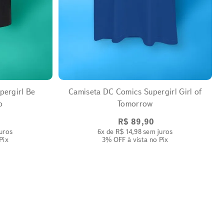
EXPANDIR
pergirl Be
Camiseta DC Comics Supergirl Girl of
o
Tomorrow
R$
89
,
90
uros
6
x de
R$
14
,
98
sem juros
Pix
3% OFF
à vista no Pix