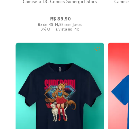
Camiseta DC Comics Supergirl Stars
Camise
R$
89
,
90
6
x de
R$
14
,
98
sem juros
3% OFF
à vista no Pix