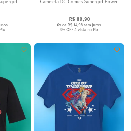
upergirl
Camiseta DC Comics Supergirl Power
R$
89
,
90
uros
6
x de
R$
14
,
98
sem juros
Pix
3% OFF
à vista no Pix