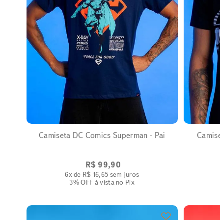
EXPANDIR
Camiseta DC Comics Superman - Pai
Camise
R$
99
,
90
6
x de
R$
16
,
65
sem juros
3% OFF
à vista no Pix