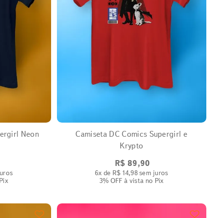
EXPANDIR
ergirl Neon
Camiseta DC Comics Supergirl e
Krypto
R$
89
,
90
uros
6
x de
R$
14
,
98
sem juros
Pix
3% OFF
à vista no Pix