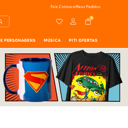
FRETE GRÁTIS
Fale Conosco
Meus Pedidos
0
 E PERSONAGENS
MÚSICA
PITI OFERTAS