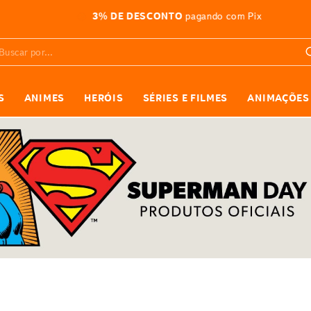
ATÉ 10X SEM JUROS
nas compras acima de R$599
car por...
S
ANIMES
HERÓIS
SÉRIES E FILMES
ANIMAÇÕES