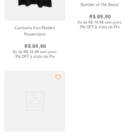
Number of The Beast
R$
89
,
90
6
x de
R$
14
,
98
sem juros
3% OFF
à vista no Pix
Camiseta Iron Maiden
Powerslave
R$
89
,
90
6
x de
R$
14
,
98
sem juros
3% OFF
à vista no Pix