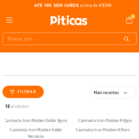
ATÉ 10X SEM JUROS
acima de R$599
0
Buscar por...
FILTRAR
Mais recentes
12
produtos
Camiseta Iron Maiden Eddie
Camiseta Iron Maiden Killers
Versions