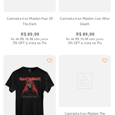
Camiseta Iron Maiden Fear Of
Camiseta Iron Maiden Live After
The Dark
Death
R$
89
,
90
R$
89
,
90
6
x de
R$
14
,
98
sem juros
6
x de
R$
14
,
98
sem juros
3% OFF
à vista no Pix
3% OFF
à vista no Pix
Camiseta Iron Maiden The