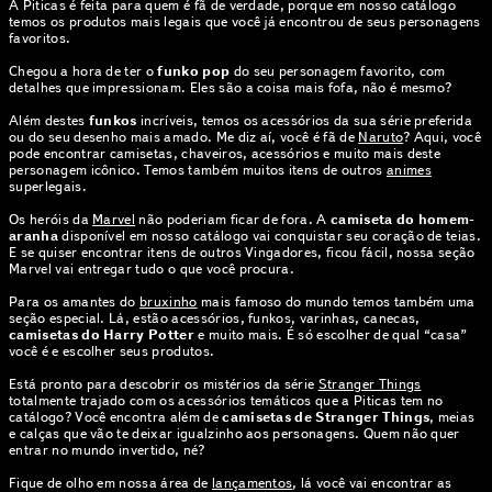
A Piticas é feita para quem é fã de verdade, porque em nosso catálogo
temos os produtos mais legais que você já encontrou de seus personagens
favoritos.
Chegou a hora de ter o
funko pop
do seu personagem favorito, com
detalhes que impressionam. Eles são a coisa mais fofa, não é mesmo?
Além destes
funkos
incríveis, temos os acessórios da sua série preferida
ou do seu desenho mais amado. Me diz aí, você é fã de
Naruto
? Aqui, você
pode encontrar camisetas, chaveiros, acessórios e muito mais deste
personagem icônico. Temos também muitos itens de outros
animes
superlegais.
Os heróis da
Marvel
não poderiam ficar de fora. A
camiseta do homem-
aranha
disponível em nosso catálogo vai conquistar seu coração de teias.
E se quiser encontrar itens de outros Vingadores, ficou fácil, nossa seção
Marvel vai entregar tudo o que você procura.
Para os amantes do
bruxinho
mais famoso do mundo temos também uma
seção especial. Lá, estão acessórios, funkos, varinhas, canecas,
camisetas do Harry Potter
e muito mais. É só escolher de qual “casa”
você é e escolher seus produtos.
Está pronto para descobrir os mistérios da série
Stranger Things
totalmente trajado com os acessórios temáticos que a Piticas tem no
catálogo? Você encontra além de
camisetas de Stranger Things
, meias
e calças que vão te deixar igualzinho aos personagens. Quem não quer
entrar no mundo invertido, né?
Fique de olho em nossa área de
lançamentos
, lá você vai encontrar as