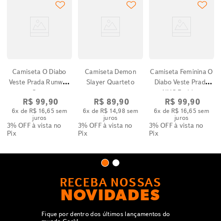
Camiseta O Diabo
Camiseta Demon
Camiseta Feminina O
Veste Prada Runway
Slayer Quarteto
Diabo Veste Prada
Capa
NYC Fashion
R$
99
,
90
R$
89
,
90
R$
99
,
90
6
x de
R$
16
,
65
sem
6
x de
R$
14
,
98
sem
6
x de
R$
16
,
65
sem
juros
juros
juros
3% OFF
à vista no
3% OFF
à vista no
3% OFF
à vista no
Pix
Pix
Pix
RECEBA NOSSAS
NOVIDADES
Fique por dentro dos últimos lançamentos do