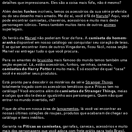
detalhes que impressionam. Eles são a coisa mais fofa, não é mesmo?
Além destes
funkos
incríveis, temos os acessórios da sua série preferida
ou do seu desenho mais amado. Me diz aí, você é fã de
Naruto
? Aqui, você
pode encontrar camisetas, chaveiros, acessórios e muito mais deste
personagem icônico. Temos também muitos itens de outros
animes
superlegais.
Os heróis da
Marvel
não poderiam ficar de fora. A
camiseta do homem-
aranha
disponível em nosso catálogo vai conquistar seu coração de teias.
E se quiser encontrar itens de outros Vingadores, ficou fácil, nossa seção
Marvel vai entregar tudo o que você procura.
Para os amantes do
bruxinho
mais famoso do mundo temos também uma
seção especial. Lá, estão acessórios, funkos, varinhas, canecas,
camisetas do Harry Potter
e muito mais. É só escolher de qual “casa”
você é e escolher seus produtos.
Está pronto para descobrir os mistérios da série
Stranger Things
totalmente trajado com os acessórios temáticos que a Piticas tem no
catálogo? Você encontra além de
camisetas de Stranger Things
, meias
e calças que vão te deixar igualzinho aos personagens. Quem não quer
entrar no mundo invertido, né?
Fique de olho em nossa área de
lançamentos
, lá você vai encontrar as
nossas últimas coleções de roupas, produtos que acabaram de chegar ao
catálogo e itens inéditos.
Garanta na
Piticas as camisetas
, garrafas, canecas, acessórios e muito
mais dos personagens que você adora com frete grátis para todo Brasil.