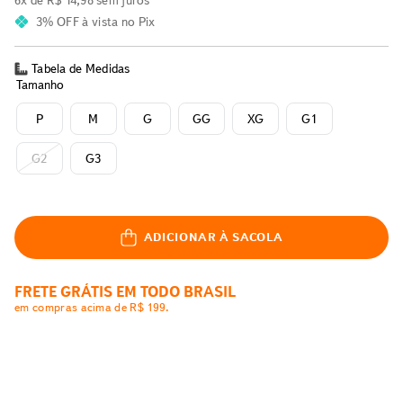
6
x de
R$
14
,
98
sem juros
3% OFF
à vista no Pix
Tabela de Medidas
Tamanho
P
M
G
GG
XG
G1
G2
G3
ADICIONAR À SACOLA
FRETE GRÁTIS EM TODO BRASIL
em compras acima de R$ 199.