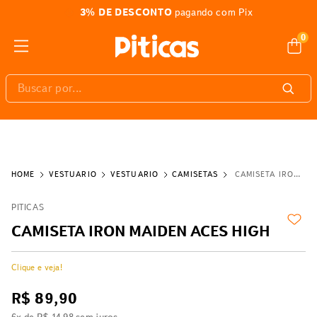
3% DE DESCONTO
pagando com Pix
0
Buscar por...
VESTUÁRIO
VESTUÁRIO
CAMISETAS
CAMISETA IRON MAIDEN ACES HIGH
PITICAS
CAMISETA IRON MAIDEN ACES HIGH
Clique e veja!
R$
89
,
90