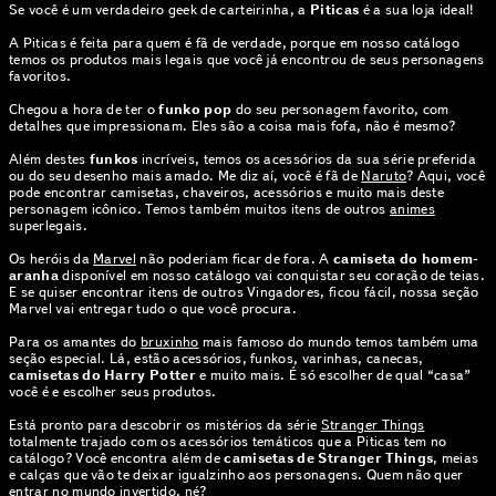
Se você é um verdadeiro geek de carteirinha, a
Piticas
é a sua loja ideal!
A Piticas é feita para quem é fã de verdade, porque em nosso catálogo
temos os produtos mais legais que você já encontrou de seus personagens
favoritos.
Chegou a hora de ter o
funko pop
do seu personagem favorito, com
detalhes que impressionam. Eles são a coisa mais fofa, não é mesmo?
Além destes
funkos
incríveis, temos os acessórios da sua série preferida
ou do seu desenho mais amado. Me diz aí, você é fã de
Naruto
? Aqui, você
pode encontrar camisetas, chaveiros, acessórios e muito mais deste
personagem icônico. Temos também muitos itens de outros
animes
superlegais.
Os heróis da
Marvel
não poderiam ficar de fora. A
camiseta do homem-
aranha
disponível em nosso catálogo vai conquistar seu coração de teias.
E se quiser encontrar itens de outros Vingadores, ficou fácil, nossa seção
Marvel vai entregar tudo o que você procura.
Para os amantes do
bruxinho
mais famoso do mundo temos também uma
seção especial. Lá, estão acessórios, funkos, varinhas, canecas,
camisetas do Harry Potter
e muito mais. É só escolher de qual “casa”
você é e escolher seus produtos.
Está pronto para descobrir os mistérios da série
Stranger Things
totalmente trajado com os acessórios temáticos que a Piticas tem no
catálogo? Você encontra além de
camisetas de Stranger Things
, meias
e calças que vão te deixar igualzinho aos personagens. Quem não quer
entrar no mundo invertido, né?