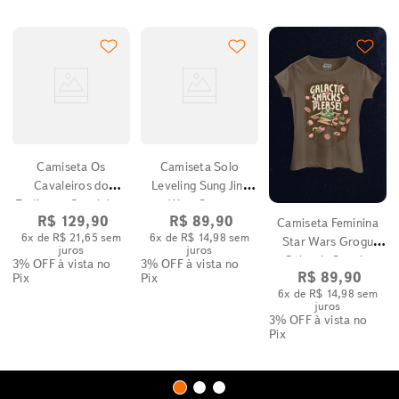
2
Camiseta Os
Camiseta Solo
Cavaleiros do
Leveling Sung Jin-
Zodíaco - Cavaleiros
Woo Cenas
R$
129
,
90
R$
89
,
90
Camiseta Feminina
de Ouro
6
x de
R$
21
,
65
sem
6
x de
R$
14
,
98
sem
Star Wars Grogu
juros
juros
Galactic Snacks
3% OFF
à vista no
3% OFF
à vista no
R$
89
,
90
Pix
Pix
Please!
6
x de
R$
14
,
98
sem
juros
3% OFF
à vista no
Pix