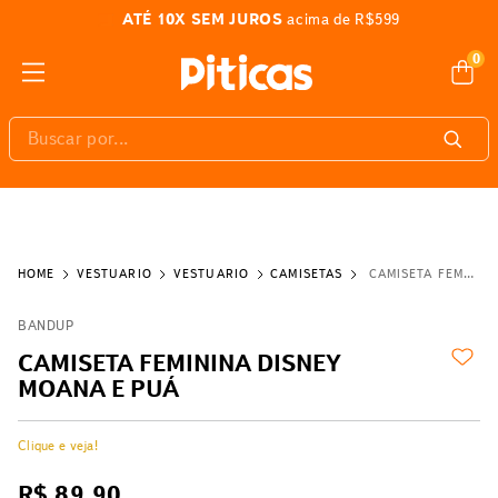
ATÉ 10X SEM JUROS
acima de R$599
0
Buscar por...
VESTUÁRIO
VESTUÁRIO
CAMISETAS
CAMISETA FEMININA DISNEY MOANA E PUÁ
BANDUP
CAMISETA FEMININA DISNEY
MOANA E PUÁ
Clique e veja!
R$
89
,
90