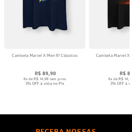
Camiseta Marvel X-Men 97 Clássicos
R$
89
,
90
R$
8
6
x de
R$
14
,
98
sem juros
6
x de
R$
14
,
9
3% OFF
à vista no Pix
3% OFF
à vi
RECEBA NOSSAS