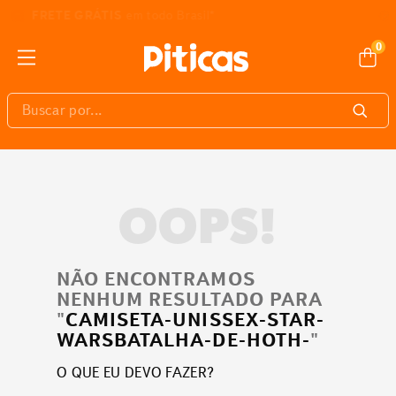
3% DE DESCONTO
pagando com Pix
0
Buscar por...
OOPS!
NÃO ENCONTRAMOS
NENHUM RESULTADO PARA
"
CAMISETA-UNISSEX-STAR-
WARSBATALHA-DE-HOTH-
"
O QUE EU DEVO FAZER?