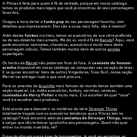
A Piticas é feita para quem é fã de verdade, porque em nosso catálogo
temos os produtos mais legais que você já encontrou de seus personagens
favoritos.
Chegou a hora de ter o
funko pop
do seu personagem favorito, com
detalhes que impressionam. Eles são a coisa mais fofa, não é mesmo?
Além destes
funkos
incríveis, temos os acessórios da sua série preferida
ou do seu desenho mais amado. Me diz aí, você é fã de
Naruto
? Aqui, você
pode encontrar camisetas, chaveiros, acessórios e muito mais deste
personagem icônico. Temos também muitos itens de outros
animes
superlegais.
Os heróis da
Marvel
não poderiam ficar de fora. A
camiseta do homem-
aranha
disponível em nosso catálogo vai conquistar seu coração de teias.
E se quiser encontrar itens de outros Vingadores, ficou fácil, nossa seção
Marvel vai entregar tudo o que você procura.
Para os amantes do
bruxinho
mais famoso do mundo temos também uma
seção especial. Lá, estão acessórios, funkos, varinhas, canecas,
camisetas do Harry Potter
e muito mais. É só escolher de qual “casa”
você é e escolher seus produtos.
Está pronto para descobrir os mistérios da série
Stranger Things
totalmente trajado com os acessórios temáticos que a Piticas tem no
catálogo? Você encontra além de
camisetas de Stranger Things
, meias
e calças que vão te deixar igualzinho aos personagens. Quem não quer
entrar no mundo invertido, né?
Fique de olho em nossa área de
lançamentos
, lá você vai encontrar as