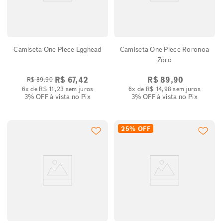
Camiseta One Piece Egghead
Camiseta One Piece Roronoa
Zoro
R$
67
,
42
R$
89
,
90
R$
89
,
90
6
x de
R$
11
,
23
sem juros
6
x de
R$
14
,
98
sem juros
3% OFF
à vista no Pix
3% OFF
à vista no Pix
25%
OFF