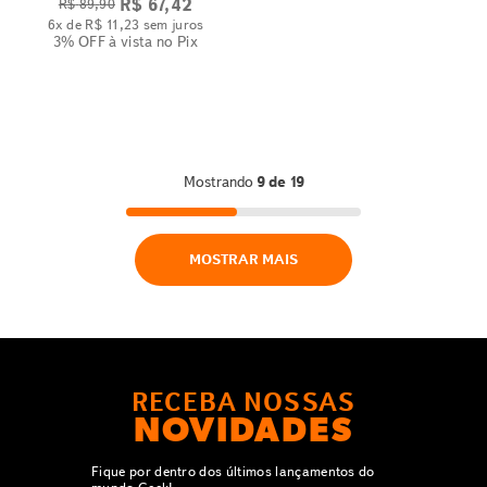
R$
67
,
42
R$
89
,
90
6
x de
R$
11
,
23
sem juros
3% OFF
à vista no Pix
Mostrando
9 de 19
MOSTRAR MAIS
RECEBA NOSSAS
NOVIDADES
Fique por dentro dos últimos lançamentos do