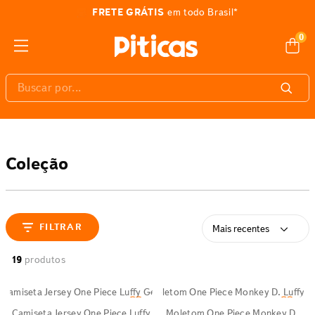
FRETE GRÁTIS
em todo Brasil*
0
Buscar por...
Coleção
FILTRAR
Mais recentes
19
produtos
Camiseta Jersey One Piece Luffy
Moletom One Piece Monkey D.