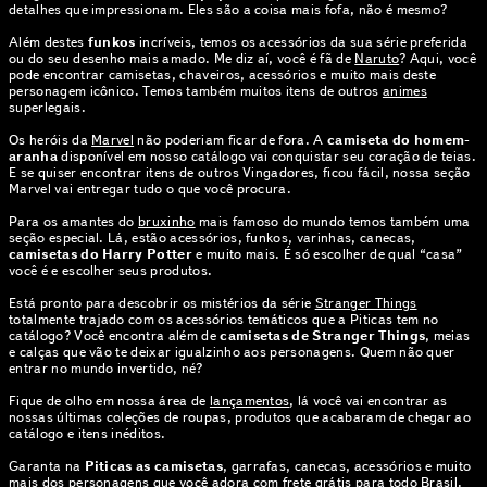
detalhes que impressionam. Eles são a coisa mais fofa, não é mesmo?
Além destes
funkos
incríveis, temos os acessórios da sua série preferida
ou do seu desenho mais amado. Me diz aí, você é fã de
Naruto
? Aqui, você
pode encontrar camisetas, chaveiros, acessórios e muito mais deste
personagem icônico. Temos também muitos itens de outros
animes
superlegais.
Os heróis da
Marvel
não poderiam ficar de fora. A
camiseta do homem-
aranha
disponível em nosso catálogo vai conquistar seu coração de teias.
E se quiser encontrar itens de outros Vingadores, ficou fácil, nossa seção
Marvel vai entregar tudo o que você procura.
Para os amantes do
bruxinho
mais famoso do mundo temos também uma
seção especial. Lá, estão acessórios, funkos, varinhas, canecas,
camisetas do Harry Potter
e muito mais. É só escolher de qual “casa”
você é e escolher seus produtos.
Está pronto para descobrir os mistérios da série
Stranger Things
totalmente trajado com os acessórios temáticos que a Piticas tem no
catálogo? Você encontra além de
camisetas de Stranger Things
, meias
e calças que vão te deixar igualzinho aos personagens. Quem não quer
entrar no mundo invertido, né?
Fique de olho em nossa área de
lançamentos
, lá você vai encontrar as
nossas últimas coleções de roupas, produtos que acabaram de chegar ao
catálogo e itens inéditos.
Garanta na
Piticas as camisetas
, garrafas, canecas, acessórios e muito
mais dos personagens que você adora com frete grátis para todo Brasil.