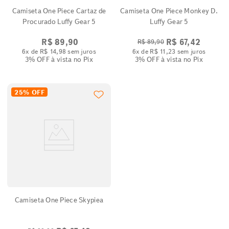
Camiseta One Piece Cartaz de
Camiseta One Piece Monkey D.
Procurado Luffy Gear 5
Luffy Gear 5
R$
89
,
90
R$
67
,
42
R$
89
,
90
6
x de
R$
14
,
98
sem juros
6
x de
R$
11
,
23
sem juros
3% OFF
à vista no Pix
3% OFF
à vista no Pix
25%
OFF
Camiseta One Piece Skypiea