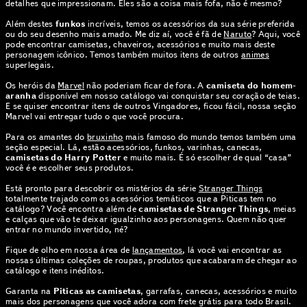
detalhes que impressionam. Eles são a coisa mais fofa, não é mesmo?
Além destes
funkos
incríveis, temos os acessórios da sua série preferida
ou do seu desenho mais amado. Me diz aí, você é fã de
Naruto
? Aqui, você
pode encontrar camisetas, chaveiros, acessórios e muito mais deste
personagem icônico. Temos também muitos itens de outros
animes
superlegais.
Os heróis da
Marvel
não poderiam ficar de fora. A
camiseta do homem-
aranha
disponível em nosso catálogo vai conquistar seu coração de teias.
E se quiser encontrar itens de outros Vingadores, ficou fácil, nossa seção
Marvel vai entregar tudo o que você procura.
Para os amantes do
bruxinho
mais famoso do mundo temos também uma
seção especial. Lá, estão acessórios, funkos, varinhas, canecas,
camisetas do Harry Potter
e muito mais. É só escolher de qual “casa”
você é e escolher seus produtos.
Está pronto para descobrir os mistérios da série
Stranger Things
totalmente trajado com os acessórios temáticos que a Piticas tem no
catálogo? Você encontra além de
camisetas de Stranger Things
, meias
e calças que vão te deixar igualzinho aos personagens. Quem não quer
entrar no mundo invertido, né?
Fique de olho em nossa área de
lançamentos
, lá você vai encontrar as
nossas últimas coleções de roupas, produtos que acabaram de chegar ao
catálogo e itens inéditos.
Garanta na
Piticas as camisetas
, garrafas, canecas, acessórios e muito
mais dos personagens que você adora com frete grátis para todo Brasil.