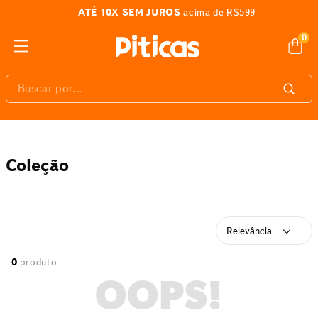
ATÉ 10X SEM JUROS
acima de R$599
0
Buscar por...
Coleção
Relevância
0
produto
OOPS!