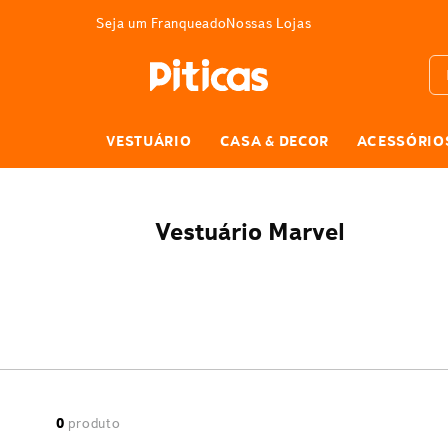
3% DE DESCONTO
Seja um Franqueado
Nossas Lojas
Bus
VESTUÁRIO
CASA & DECOR
ACESSÓRIO
Vestuário Marvel
0
produto