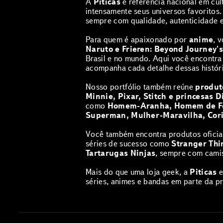
A
Piticas
é referência nacional em cu
intensamente seus universos favoritos
sempre com qualidade, autenticidade 
Para quem é apaixonado por
anime
, 
Naruto e Frieren: Beyond Journey'
Brasil e no mundo. Aqui você encontr
acompanha cada detalhe dessas históri
Nosso portfólio também reúne
produto
Minnie, Pixar, Stitch e princesas D
como
Homem-Aranha, Homem de Fer
Superman, Mulher-Maravilha, Cori
Você também encontra produtos oficia
séries de sucesso como
Stranger Thi
Tartarugas Ninjas
, sempre com camis
‎Mais do que uma loja geek, a
Piticas
e
séries, animes e bandas em parte da p