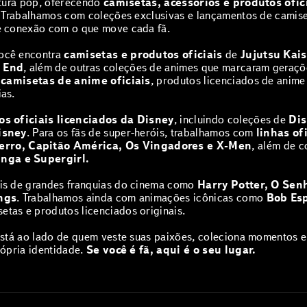
ltura pop, oferecendo
camisetas, acessórios e produtos ofic
. Trabalhamos com coleções exclusivas e lançamentos de camiset
e conexão com o que move cada fã.
você encontra
camisetas e produtos oficiais
de
Jujutsu Kai
s End
, além de outras coleções de animes que marcaram geraçõ
a
camisetas de anime oficiais
, produtos licenciados de anim
as.
s oficiais licenciados da Disney
, incluindo coleções de
Dis
isney
. Para os fãs de super-heróis, trabalhamos com
linhas of
ro, Capitão América, Os Vingadores e X-Men
, além de 
nga e Supergirl.
is de grandes franquias do cinema como
Harry Potter, O Sen
ngs
. Trabalhamos ainda com animações icônicas como
Bob Esp
etas e produtos licenciados originais.
stá ao lado de quem veste suas paixões, coleciona momentos e 
rópria identidade.
Se você é fã, aqui é o seu lugar.