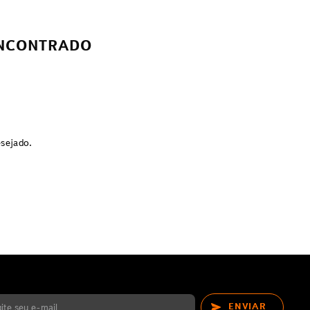
NCONTRADO
esejado.
ENVIAR