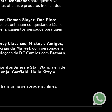
iais licenciados
para quem vive
as oficiais e produtos licenciados,
sen, Demon Slayer, One Piece,
es e continuam conquistando fãs no
e e lançamentos pensados para quem
ney Clássicos, Mickey e Amigos,
iciais da Marvel
, com personagens
coleções da
DC Comics
com
Batman,
hor dos Anéis e Star Wars
, além de
onja, Garfield, Hello Kitty e
transforma personagens, filmes,