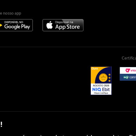
e nosso app
Certifi
!