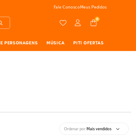
FRETE GRÁTIS
Fale Conosco
Meus Pedidos
0
 E PERSONAGENS
MÚSICA
PITI OFERTAS
Ordenar por
Mais vendidos