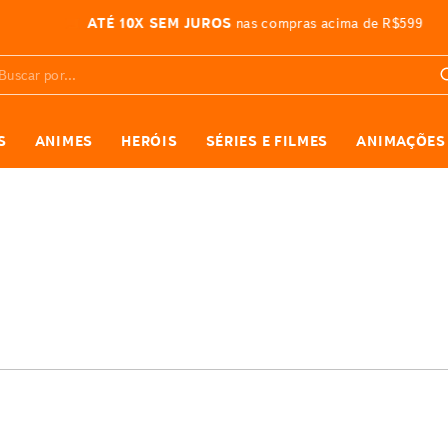
ATÉ 10X SEM JUROS
nas compras acima de R$599
car por...
S
ANIMES
HERÓIS
SÉRIES E FILMES
ANIMAÇÕES