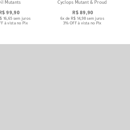
vil Mutants
Cyclops Mutant & Proud
R$
99
,
90
R$
89
,
90
$
16
,
65
sem juros
6
x de
R$
14
,
98
sem juros
FF
à vista no Pix
3% OFF
à vista no Pix