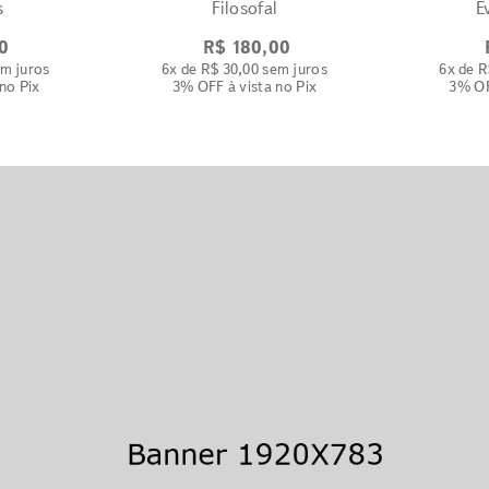
s
Filosofal
E
0
R$
180
,
00
m juros
6
x de
R$
30
,
00
sem juros
6
x de
R
 no Pix
3% OFF
à vista no Pix
3% O