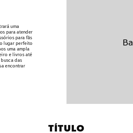
trará uma
os para atender
ssórios para fãs
o lugar perfeito
emos uma ampla
ro e livros até
 busca das
sa encontrar
TÍTULO