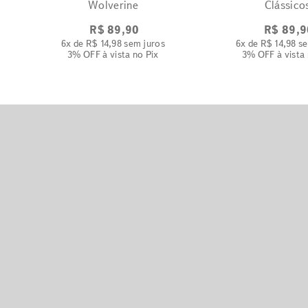
Wolverine
Clássico
R$
89
,
90
R$
89
,
9
6
x de
R$
14
,
98
sem juros
6
x de
R$
14
,
98
se
3% OFF
à vista no Pix
3% OFF
à vista