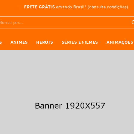
3% DE DESCONTO
pagando com Pix
car por...
S
ANIMES
HERÓIS
SÉRIES E FILMES
ANIMAÇÕES