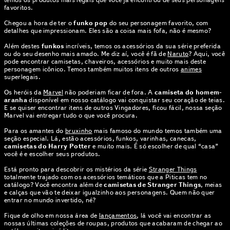
favoritos.
Chegou a hora de ter o
funko pop
do seu personagem favorito, com
detalhes que impressionam. Eles são a coisa mais fofa, não é mesmo?
Além destes
funkos
incríveis, temos os acessórios da sua série preferida
ou do seu desenho mais amado. Me diz aí, você é fã de
Naruto
? Aqui, você
pode encontrar camisetas, chaveiros, acessórios e muito mais deste
personagem icônico. Temos também muitos itens de outros
animes
superlegais.
Os heróis da
Marvel
não poderiam ficar de fora. A
camiseta do homem-
aranha
disponível em nosso catálogo vai conquistar seu coração de teias.
E se quiser encontrar itens de outros Vingadores, ficou fácil, nossa seção
Marvel vai entregar tudo o que você procura.
Para os amantes do
bruxinho
mais famoso do mundo temos também uma
seção especial. Lá, estão acessórios, funkos, varinhas, canecas,
camisetas do Harry Potter
e muito mais. É só escolher de qual “casa”
você é e escolher seus produtos.
Está pronto para descobrir os mistérios da série
Stranger Things
totalmente trajado com os acessórios temáticos que a Piticas tem no
catálogo? Você encontra além de
camisetas de Stranger Things
, meias
e calças que vão te deixar igualzinho aos personagens. Quem não quer
entrar no mundo invertido, né?
Fique de olho em nossa área de
lançamentos
, lá você vai encontrar as
nossas últimas coleções de roupas, produtos que acabaram de chegar ao