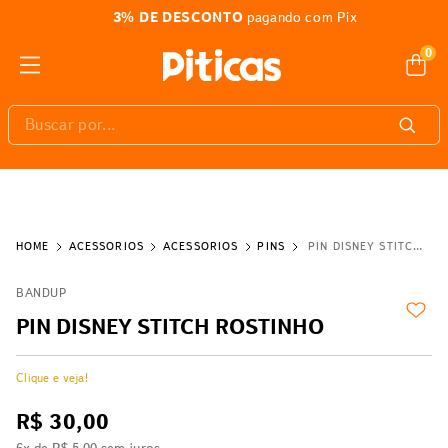
3% DE DESCONTO
pagando com Pix
0
Buscar por...
ACESSÓRIOS
ACESSÓRIOS
PINS
PIN DISNEY STITCH ROSTINHO
BANDUP
PIN DISNEY STITCH ROSTINHO
Clique e veja!
R$
30
,
00