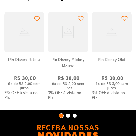
Pin Disney Pateta
Pin Disney Mickey
Pin Disney Olaf
Mouse
R$
30
,
00
R$
30
,
00
R$
30
,
00
6
x de
R$
5
,
00
sem
6
x de
R$
5
,
00
sem
6
x de
R$
5
,
00
sem
juros
juros
juros
3% OFF
à vista no
3% OFF
à vista no
3% OFF
à vista no
Pix
Pix
Pix
RECEBA NOSSAS