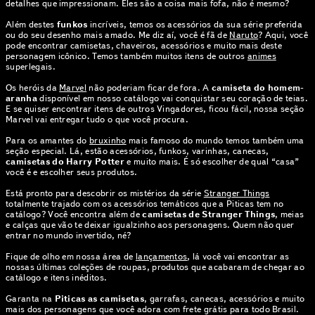
detalhes que impressionam. Eles são a coisa mais fofa, não é mesmo?
Além destes
funkos
incríveis, temos os acessórios da sua série preferida
ou do seu desenho mais amado. Me diz aí, você é fã de
Naruto
? Aqui, você
pode encontrar camisetas, chaveiros, acessórios e muito mais deste
personagem icônico. Temos também muitos itens de outros
animes
superlegais.
Os heróis da
Marvel
não poderiam ficar de fora. A
camiseta do homem-
aranha
disponível em nosso catálogo vai conquistar seu coração de teias.
E se quiser encontrar itens de outros Vingadores, ficou fácil, nossa seção
Marvel vai entregar tudo o que você procura.
Para os amantes do
bruxinho
mais famoso do mundo temos também uma
seção especial. Lá, estão acessórios, funkos, varinhas, canecas,
camisetas do Harry Potter
e muito mais. É só escolher de qual “casa”
você é e escolher seus produtos.
Está pronto para descobrir os mistérios da série
Stranger Things
totalmente trajado com os acessórios temáticos que a Piticas tem no
catálogo? Você encontra além de
camisetas de Stranger Things
, meias
e calças que vão te deixar igualzinho aos personagens. Quem não quer
entrar no mundo invertido, né?
Fique de olho em nossa área de
lançamentos
, lá você vai encontrar as
nossas últimas coleções de roupas, produtos que acabaram de chegar ao
catálogo e itens inéditos.
Garanta na
Piticas as camisetas
, garrafas, canecas, acessórios e muito
mais dos personagens que você adora com frete grátis para todo Brasil.