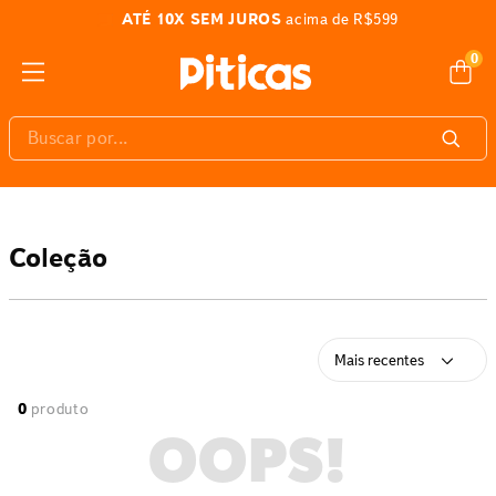
ATÉ 10X SEM JUROS
acima de R$599
0
Buscar por...
Coleção
Mais recentes
0
produto
OOPS!