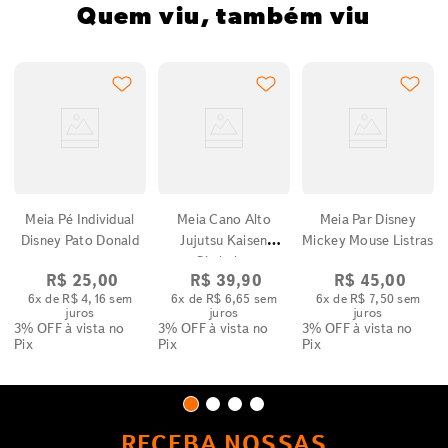
Quem viu, também viu
Meia Pé Individual
Meia Cano Alto
Meia Par Disney
Disney Pato Donald
Jujutsu Kaisen
Mickey Mouse Listras
Símbolos
R$
25
,
00
R$
39
,
90
R$
45
,
00
6
x de
R$
4
,
16
sem
6
x de
R$
6
,
65
sem
6
x de
R$
7
,
50
sem
juros
juros
juros
3% OFF
à vista no
3% OFF
à vista no
3% OFF
à vista no
Pix
Pix
Pix
RECEBA NOSSAS