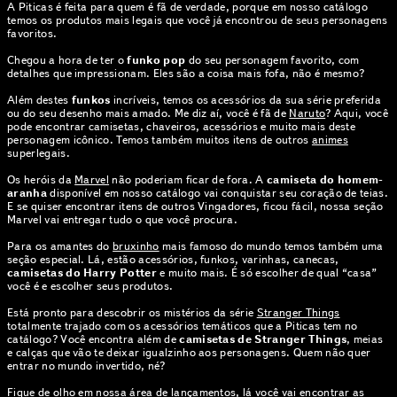
A Piticas é feita para quem é fã de verdade, porque em nosso catálogo
temos os produtos mais legais que você já encontrou de seus personagens
favoritos.
Chegou a hora de ter o
funko pop
do seu personagem favorito, com
detalhes que impressionam. Eles são a coisa mais fofa, não é mesmo?
Além destes
funkos
incríveis, temos os acessórios da sua série preferida
ou do seu desenho mais amado. Me diz aí, você é fã de
Naruto
? Aqui, você
pode encontrar camisetas, chaveiros, acessórios e muito mais deste
personagem icônico. Temos também muitos itens de outros
animes
superlegais.
Os heróis da
Marvel
não poderiam ficar de fora. A
camiseta do homem-
aranha
disponível em nosso catálogo vai conquistar seu coração de teias.
E se quiser encontrar itens de outros Vingadores, ficou fácil, nossa seção
Marvel vai entregar tudo o que você procura.
Para os amantes do
bruxinho
mais famoso do mundo temos também uma
seção especial. Lá, estão acessórios, funkos, varinhas, canecas,
camisetas do Harry Potter
e muito mais. É só escolher de qual “casa”
você é e escolher seus produtos.
Está pronto para descobrir os mistérios da série
Stranger Things
totalmente trajado com os acessórios temáticos que a Piticas tem no
catálogo? Você encontra além de
camisetas de Stranger Things
, meias
e calças que vão te deixar igualzinho aos personagens. Quem não quer
entrar no mundo invertido, né?
Fique de olho em nossa área de
lançamentos
, lá você vai encontrar as