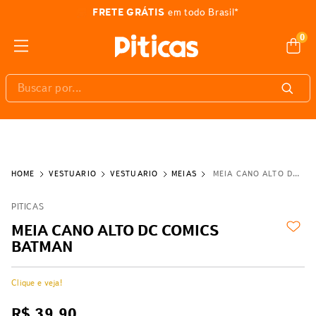
FRETE GRÁTIS
em todo Brasil*
0
Buscar por...
VESTUÁRIO
VESTUÁRIO
MEIAS
MEIA CANO ALTO DC COMICS BATMAN
PITICAS
MEIA CANO ALTO DC COMICS
BATMAN
Clique e veja!
R$
39
,
90