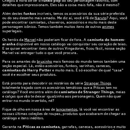
Chegou a hora de ter o
funko pop
do seu personagem favorito, com
detalhes que impressionam. Eles são a coisa mais fofa, não é mesmo?
Além destes
funkos
incríveis, temos os acessórios da sua série preferida
ou do seu desenho mais amado. Me diz aí, você é fã de
Naruto
? Aqui, você
pode encontrar camisetas, chaveiros, acessórios e muito mais deste
personagem icônico. Temos também muitos itens de outros
animes
superlegais.
Os heróis da
Marvel
não poderiam ficar de fora. A
camiseta do homem-
aranha
disponível em nosso catálogo vai conquistar seu coração de teias.
E se quiser encontrar itens de outros Vingadores, ficou fácil, nossa seção
Marvel vai entregar tudo o que você procura.
Para os amantes do
bruxinho
mais famoso do mundo temos também uma
seção especial. Lá, estão acessórios, funkos, varinhas, canecas,
camisetas do Harry Potter
e muito mais. É só escolher de qual “casa”
você é e escolher seus produtos.
Está pronto para descobrir os mistérios da série
Stranger Things
totalmente trajado com os acessórios temáticos que a Piticas tem no
catálogo? Você encontra além de
camisetas de Stranger Things
, meias
e calças que vão te deixar igualzinho aos personagens. Quem não quer
entrar no mundo invertido, né?
Fique de olho em nossa área de
lançamentos
, lá você vai encontrar as
nossas últimas coleções de roupas, produtos que acabaram de chegar ao
catálogo e itens inéditos.
Garanta na
Piticas as camisetas
, garrafas, canecas, acessórios e muito