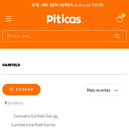
ATÉ 10X SEM JUROS
acima de R$599
0
Buscar por...
GARFIELD
FILTRAR
Mais recentes
1
produto
Camiseta Garfield Garras