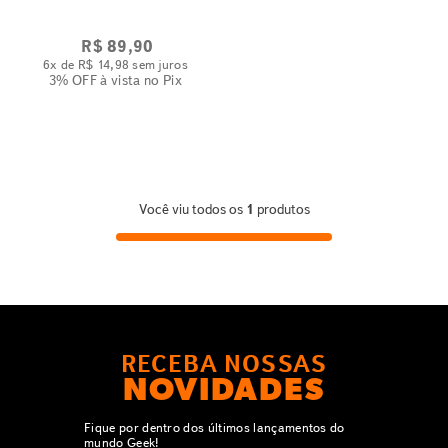
R$
89
,
90
6
x de
R$
14
,
98
sem juros
3% OFF
à vista no Pix
Você viu todos os
1
produtos
RECEBA NOSSAS
NOVIDADES
Fique por dentro dos últimos lançamentos do
mundo Geek!