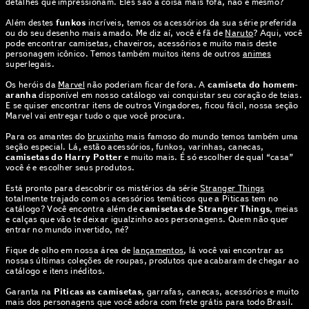
detalhes que impressionam. Eles são a coisa mais fofa, não é mesmo?
Além destes
funkos
incríveis, temos os acessórios da sua série preferida
ou do seu desenho mais amado. Me diz aí, você é fã de
Naruto
? Aqui, você
pode encontrar camisetas, chaveiros, acessórios e muito mais deste
personagem icônico. Temos também muitos itens de outros
animes
superlegais.
Os heróis da
Marvel
não poderiam ficar de fora. A
camiseta do homem-
aranha
disponível em nosso catálogo vai conquistar seu coração de teias.
E se quiser encontrar itens de outros Vingadores, ficou fácil, nossa seção
Marvel vai entregar tudo o que você procura.
Para os amantes do
bruxinho
mais famoso do mundo temos também uma
seção especial. Lá, estão acessórios, funkos, varinhas, canecas,
camisetas do Harry Potter
e muito mais. É só escolher de qual “casa”
você é e escolher seus produtos.
Está pronto para descobrir os mistérios da série
Stranger Things
totalmente trajado com os acessórios temáticos que a Piticas tem no
catálogo? Você encontra além de
camisetas de Stranger Things
, meias
e calças que vão te deixar igualzinho aos personagens. Quem não quer
entrar no mundo invertido, né?
Fique de olho em nossa área de
lançamentos
, lá você vai encontrar as
nossas últimas coleções de roupas, produtos que acabaram de chegar ao
catálogo e itens inéditos.
Garanta na
Piticas as camisetas
, garrafas, canecas, acessórios e muito
mais dos personagens que você adora com frete grátis para todo Brasil.