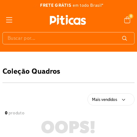
FRETE GRÁTIS
em todo Brasil*
0
Buscar por...
Coleção Quadros
Mais vendidos
0
produto
OOPS!