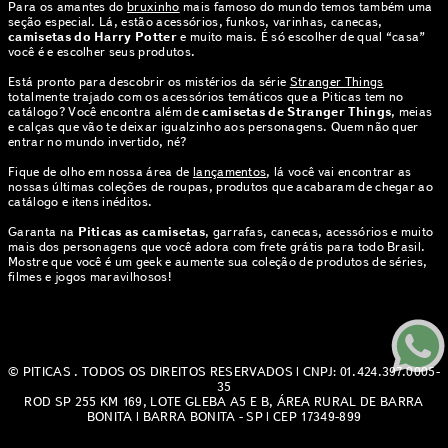
Para os amantes do
bruxinho
mais famoso do mundo temos também uma
seção especial. Lá, estão acessórios, funkos, varinhas, canecas,
camisetas do Harry Potter
e muito mais. É só escolher de qual “casa”
você é e escolher seus produtos.
Está pronto para descobrir os mistérios da série
Stranger Things
totalmente trajado com os acessórios temáticos que a Piticas tem no
catálogo? Você encontra além de
camisetas de Stranger Things
, meias
e calças que vão te deixar igualzinho aos personagens. Quem não quer
entrar no mundo invertido, né?
Fique de olho em nossa área de
lançamentos
, lá você vai encontrar as
nossas últimas coleções de roupas, produtos que acabaram de chegar ao
catálogo e itens inéditos.
Garanta na
Piticas as camisetas
, garrafas, canecas, acessórios e muito
mais dos personagens que você adora com frete grátis para todo Brasil.
Mostre que você é um geek e aumente sua coleção de produtos de séries,
filmes e jogos maravilhosos!
© PITICAS . TODOS OS DIREITOS RESERVADOS | CNPJ: 01.424.397.0005-
35
ROD SP 255 KM 169, LOTE GLEBA A5 E B, ÁREA RURAL DE BARRA
BONITA | BARRA BONITA - SP | CEP 17349-899