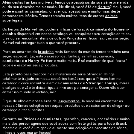
Além destes
funkos
incríveis, temos os acessórios da sua série preferida
ou do seu desenho mais amado. Me diz aí, você é fã de
Naruto
? Aqui, você
pode encontrar camisetas, chaveiros, acessórios e muito mais deste
personagem icônico. Temos também muitos itens de outros
animes
superlegais.
Os heróis da
Marvel
não poderiam ficar de fora. A
camiseta do homem-
aranha
disponível em nosso catálogo vai conquistar seu coração de teias.
E se quiser encontrar itens de outros Vingadores, ficou fácil, nossa seção
Marvel vai entregar tudo o que você procura.
Para os amantes do
bruxinho
mais famoso do mundo temos também uma
seção especial. Lá, estão acessórios, funkos, varinhas, canecas,
camisetas do Harry Potter
e muito mais. É só escolher de qual “casa”
você é e escolher seus produtos.
Está pronto para descobrir os mistérios da série
Stranger Things
totalmente trajado com os acessórios temáticos que a Piticas tem no
catálogo? Você encontra além de
camisetas de Stranger Things
, meias
e calças que vão te deixar igualzinho aos personagens. Quem não quer
entrar no mundo invertido, né?
Fique de olho em nossa área de
lançamentos
, lá você vai encontrar as
nossas últimas coleções de roupas, produtos que acabaram de chegar ao
catálogo e itens inéditos.
Garanta na
Piticas as camisetas
, garrafas, canecas, acessórios e muito
mais dos personagens que você adora com frete grátis para todo Brasil.
Mostre que você é um geek e aumente sua coleção de produtos de séries,
filmes e jogos maravilhosos!