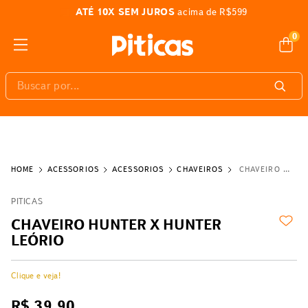
ATÉ 10X SEM JUROS
acima de R$599
0
Buscar por...
ACESSÓRIOS
ACESSÓRIOS
CHAVEIROS
CHAVEIRO HUNTER X HUNTER LEÓRIO
PITICAS
CHAVEIRO HUNTER X HUNTER
LEÓRIO
Clique e veja!
R$
39
,
90