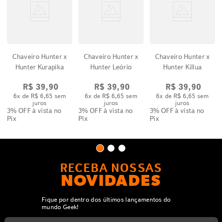
Chaveiro Hunter x
Chaveiro Hunter x
Chaveiro Hunter x
Hunter Kurapika
Hunter Leório
Hunter Killua
R$
39
,
90
R$
39
,
90
R$
39
,
90
6
x de
R$
6
,
65
sem
6
x de
R$
6
,
65
sem
6
x de
R$
6
,
65
sem
juros
juros
juros
3% OFF
à vista no
3% OFF
à vista no
3% OFF
à vista no
Pix
Pix
Pix
RECEBA NOSSAS
NOVIDADES
Fique por dentro dos últimos lançamentos do
mundo Geek!