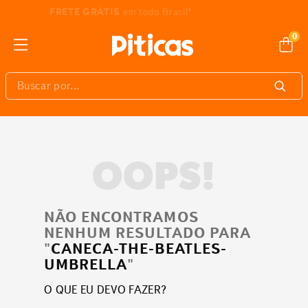
3% DE DESCONTO
pagando com Pix
0
Buscar por...
OOPS!
NÃO ENCONTRAMOS
NENHUM RESULTADO PARA
"
CANECA-THE-BEATLES-
UMBRELLA
"
O QUE EU DEVO FAZER?