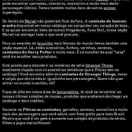
pode encontrar camisetas, chaveiros, acessórios e muito mais deste
personagem icônico. Temos também muitos itens de outros
animes
superlegais.
Os heróis da
Marvel
não poderiam ficar de fora. A
camiseta do homem-
aranha
disponível em nosso catálogo vai conquistar seu coração de teias.
E se quiser encontrar itens de outros Vingadores, ficou fácil, nossa seção
Marvel vai entregar tudo o que você procura.
Para os amantes do
bruxinho
mais famoso do mundo temos também uma
seção especial. Lá, estão acessórios, funkos, varinhas, canecas,
camisetas do Harry Potter
e muito mais. É só escolher de qual “casa”
você é e escolher seus produtos.
Está pronto para descobrir os mistérios da série
Stranger Things
totalmente trajado com os acessórios temáticos que a Piticas tem no
catálogo? Você encontra além de
camisetas de Stranger Things
, meias
e calças que vão te deixar igualzinho aos personagens. Quem não quer
entrar no mundo invertido, né?
Fique de olho em nossa área de
lançamentos
, lá você vai encontrar as
nossas últimas coleções de roupas, produtos que acabaram de chegar ao
catálogo e itens inéditos.
Garanta na
Piticas as camisetas
, garrafas, canecas, acessórios e muito
mais dos personagens que você adora com frete grátis para todo Brasil.
Mostre que você é um geek e aumente sua coleção de produtos de séries,
filmes e jogos maravilhosos!