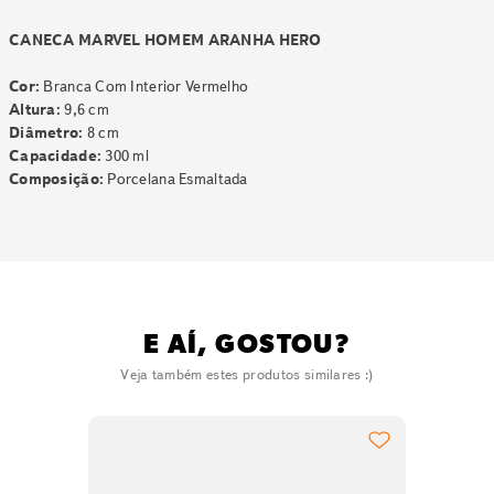
CANECA MARVEL HOMEM ARANHA HERO
Cor:
Branca Com Interior Vermelho
Altura:
9,6 cm
Diâmetro:
8 cm
Capacidade:
300 ml
Composição:
Porcelana Esmaltada
E AÍ, GOSTOU?
Veja também estes produtos similares :)