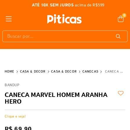
ATÉ 10X SEM JUROS
acima de R$599
0
Buscar por...
CASA & DECOR
CASA & DECOR
CANECAS
CANECA MARVEL HOMEM ARANHA HERO
BANDUP
CANECA MARVEL HOMEM ARANHA
HERO
Clique e veja!
R$
69
,
90