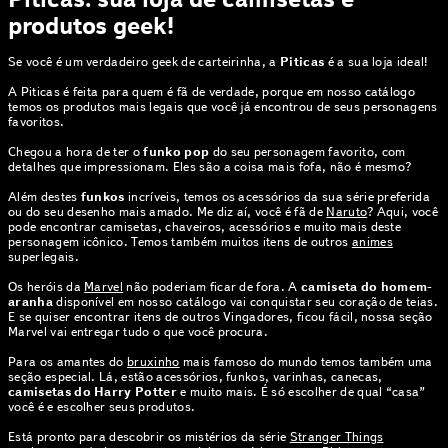
produtos geek!
Se você é um verdadeiro geek de carteirinha, a
Piticas
é a sua loja ideal!
A Piticas é feita para quem é fã de verdade, porque em nosso catálogo
temos os produtos mais legais que você já encontrou de seus personagens
favoritos.
Chegou a hora de ter o
funko pop
do seu personagem favorito, com
detalhes que impressionam. Eles são a coisa mais fofa, não é mesmo?
Além destes
funkos
incríveis, temos os acessórios da sua série preferida
ou do seu desenho mais amado. Me diz aí, você é fã de
Naruto
? Aqui, você
pode encontrar camisetas, chaveiros, acessórios e muito mais deste
personagem icônico. Temos também muitos itens de outros
animes
superlegais.
Os heróis da
Marvel
não poderiam ficar de fora. A
camiseta do homem-
aranha
disponível em nosso catálogo vai conquistar seu coração de teias.
E se quiser encontrar itens de outros Vingadores, ficou fácil, nossa seção
Marvel vai entregar tudo o que você procura.
Para os amantes do
bruxinho
mais famoso do mundo temos também uma
seção especial. Lá, estão acessórios, funkos, varinhas, canecas,
camisetas do Harry Potter
e muito mais. É só escolher de qual “casa”
você é e escolher seus produtos.
Está pronto para descobrir os mistérios da série
Stranger Things