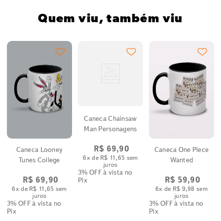
Quem viu, também viu
y
Caneca Chainsaw
Man Personagens
R$
69
,
90
Caneca Looney
Caneca One Piece
6
x de
R$
11
,
65
sem
Tunes College
Wanted
juros
3% OFF
à vista no
R$
69
,
90
R$
59
,
90
Pix
6
x de
R$
11
,
65
sem
6
x de
R$
9
,
98
sem
juros
juros
3% OFF
à vista no
3% OFF
à vista no
Pix
Pix