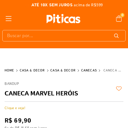
ATÉ 10X SEM JUROS
acima de R$599
0
Buscar por...
CASA & DECOR
CASA & DECOR
CANECAS
CANECA MARVEL HERÓIS
BANDUP
CANECA MARVEL HERÓIS
Clique e veja!
R$
69
,
90