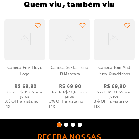
Quem viu, também viu
Caneca Pink Floyd
Caneca Sexta- Feira
Caneca Tom And
Logo
13 Máscara
Jerry Quadrinhos
R$
69
,
90
R$
69
,
90
R$
69
,
90
6
x de
R$
11
,
65
sem
6
x de
R$
11
,
65
sem
6
x de
R$
11
,
65
sem
juros
juros
juros
3% OFF
à vista no
3% OFF
à vista no
3% OFF
à vista no
Pix
Pix
Pix
RECEBA NOSSAS