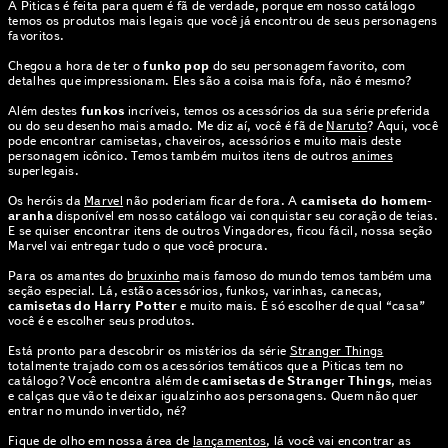
A Piticas é feita para quem é fã de verdade, porque em nosso catálogo
temos os produtos mais legais que você já encontrou de seus personagens
favoritos.
Chegou a hora de ter o
funko pop
do seu personagem favorito, com
detalhes que impressionam. Eles são a coisa mais fofa, não é mesmo?
Além destes
funkos
incríveis, temos os acessórios da sua série preferida
ou do seu desenho mais amado. Me diz aí, você é fã de
Naruto
? Aqui, você
pode encontrar camisetas, chaveiros, acessórios e muito mais deste
personagem icônico. Temos também muitos itens de outros
animes
superlegais.
Os heróis da
Marvel
não poderiam ficar de fora. A
camiseta do homem-
aranha
disponível em nosso catálogo vai conquistar seu coração de teias.
E se quiser encontrar itens de outros Vingadores, ficou fácil, nossa seção
Marvel vai entregar tudo o que você procura.
Para os amantes do
bruxinho
mais famoso do mundo temos também uma
seção especial. Lá, estão acessórios, funkos, varinhas, canecas,
camisetas do Harry Potter
e muito mais. É só escolher de qual “casa”
você é e escolher seus produtos.
Está pronto para descobrir os mistérios da série
Stranger Things
totalmente trajado com os acessórios temáticos que a Piticas tem no
catálogo? Você encontra além de
camisetas de Stranger Things
, meias
e calças que vão te deixar igualzinho aos personagens. Quem não quer
entrar no mundo invertido, né?
Fique de olho em nossa área de
lançamentos
, lá você vai encontrar as