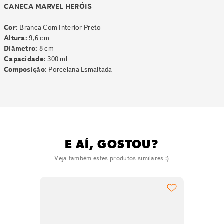
CANECA MARVEL HERÓIS
Cor:
Branca Com Interior Preto
Altura:
9,6 cm
Diâmetro:
8 cm
Capacidade:
300 ml
Composição:
Porcelana Esmaltada
E AÍ, GOSTOU?
Veja também estes produtos similares :)