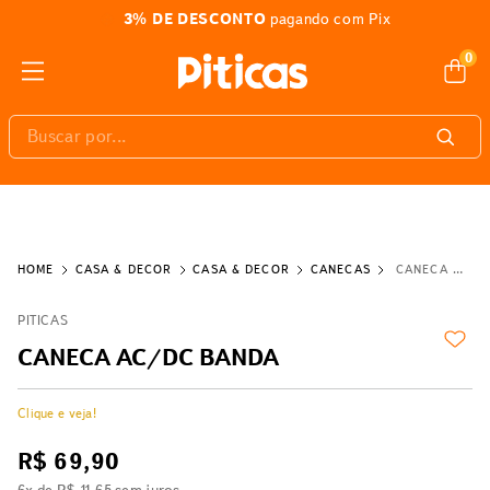
3% DE DESCONTO
pagando com Pix
0
Buscar por...
CASA & DECOR
CASA & DECOR
CANECAS
CANECA AC/DC BANDA
PITICAS
CANECA AC/DC BANDA
Clique e veja!
R$
69
,
90