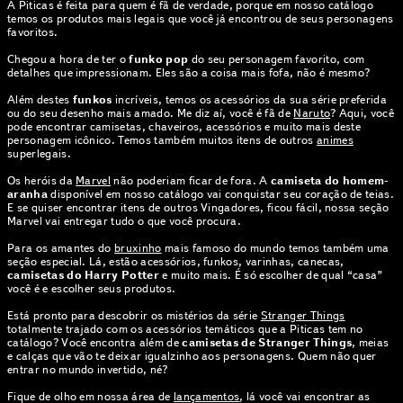
A Piticas é feita para quem é fã de verdade, porque em nosso catálogo
temos os produtos mais legais que você já encontrou de seus personagens
favoritos.
Chegou a hora de ter o
funko pop
do seu personagem favorito, com
detalhes que impressionam. Eles são a coisa mais fofa, não é mesmo?
Além destes
funkos
incríveis, temos os acessórios da sua série preferida
ou do seu desenho mais amado. Me diz aí, você é fã de
Naruto
? Aqui, você
pode encontrar camisetas, chaveiros, acessórios e muito mais deste
personagem icônico. Temos também muitos itens de outros
animes
superlegais.
Os heróis da
Marvel
não poderiam ficar de fora. A
camiseta do homem-
aranha
disponível em nosso catálogo vai conquistar seu coração de teias.
E se quiser encontrar itens de outros Vingadores, ficou fácil, nossa seção
Marvel vai entregar tudo o que você procura.
Para os amantes do
bruxinho
mais famoso do mundo temos também uma
seção especial. Lá, estão acessórios, funkos, varinhas, canecas,
camisetas do Harry Potter
e muito mais. É só escolher de qual “casa”
você é e escolher seus produtos.
Está pronto para descobrir os mistérios da série
Stranger Things
totalmente trajado com os acessórios temáticos que a Piticas tem no
catálogo? Você encontra além de
camisetas de Stranger Things
, meias
e calças que vão te deixar igualzinho aos personagens. Quem não quer
entrar no mundo invertido, né?
Fique de olho em nossa área de
lançamentos
, lá você vai encontrar as