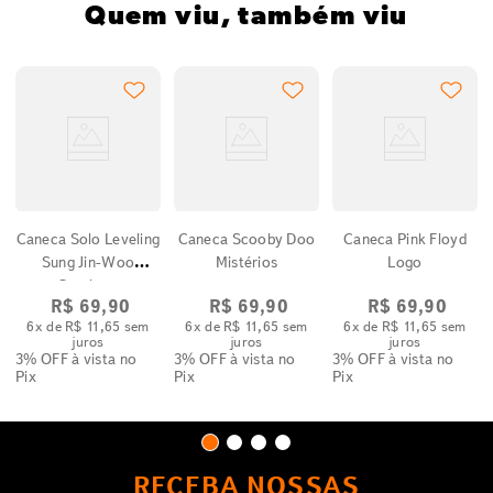
Quem viu, também viu
Caneca Solo Leveling
Caneca Scooby Doo
Caneca Pink Floyd
Sung Jin-Woo
Mistérios
Logo
Sombras
R$
69
,
90
R$
69
,
90
R$
69
,
90
6
x de
R$
11
,
65
sem
6
x de
R$
11
,
65
sem
6
x de
R$
11
,
65
sem
juros
juros
juros
3% OFF
à vista no
3% OFF
à vista no
3% OFF
à vista no
Pix
Pix
Pix
RECEBA NOSSAS