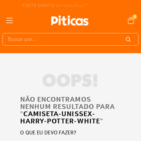
3% DE DESCONTO
pagando com Pix
0
Buscar por...
OOPS!
NÃO ENCONTRAMOS
NENHUM RESULTADO PARA
"
CAMISETA-UNISSEX-
HARRY-POTTER-WHITE
"
O QUE EU DEVO FAZER?