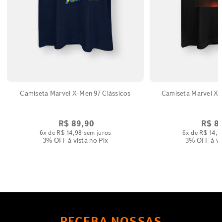
Camiseta Marvel X-Men 97 Clássicos
R$
89
,
90
R$
8
6
x de
R$
14
,
98
sem juros
6
x de
R$
14
,
9
3% OFF
à vista no Pix
3% OFF
à vi
RECEBA NOSSAS