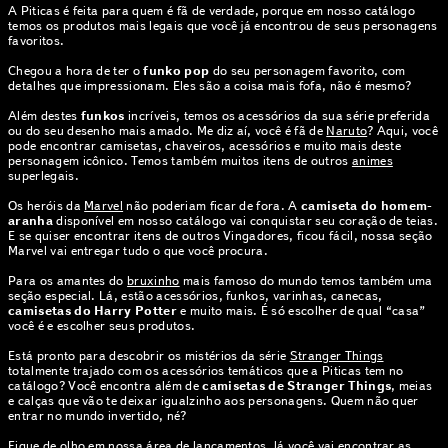
A Piticas é feita para quem é fã de verdade, porque em nosso catálogo
temos os produtos mais legais que você já encontrou de seus personagens
favoritos.
Chegou a hora de ter o
funko pop
do seu personagem favorito, com
detalhes que impressionam. Eles são a coisa mais fofa, não é mesmo?
Além destes
funkos
incríveis, temos os acessórios da sua série preferida
ou do seu desenho mais amado. Me diz aí, você é fã de
Naruto
? Aqui, você
pode encontrar camisetas, chaveiros, acessórios e muito mais deste
personagem icônico. Temos também muitos itens de outros
animes
superlegais.
Os heróis da
Marvel
não poderiam ficar de fora. A
camiseta do homem-
aranha
disponível em nosso catálogo vai conquistar seu coração de teias.
E se quiser encontrar itens de outros Vingadores, ficou fácil, nossa seção
Marvel vai entregar tudo o que você procura.
Para os amantes do
bruxinho
mais famoso do mundo temos também uma
seção especial. Lá, estão acessórios, funkos, varinhas, canecas,
camisetas do Harry Potter
e muito mais. É só escolher de qual “casa”
você é e escolher seus produtos.
Está pronto para descobrir os mistérios da série
Stranger Things
totalmente trajado com os acessórios temáticos que a Piticas tem no
catálogo? Você encontra além de
camisetas de Stranger Things
, meias
e calças que vão te deixar igualzinho aos personagens. Quem não quer
entrar no mundo invertido, né?
Fique de olho em nossa área de
lançamentos
, lá você vai encontrar as