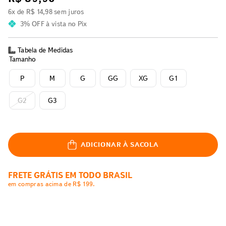
6
x de
R$
14
,
98
sem juros
3% OFF
à vista no Pix
Tabela de Medidas
Tamanho
P
M
G
GG
XG
G1
G2
G3
ADICIONAR À SACOLA
FRETE GRÁTIS EM TODO BRASIL
em compras acima de R$ 199.