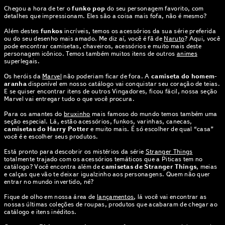
Chegou a hora de ter o
funko pop
do seu personagem favorito, com
detalhes que impressionam. Eles são a coisa mais fofa, não é mesmo?
Além destes
funkos
incríveis, temos os acessórios da sua série preferida
ou do seu desenho mais amado. Me diz aí, você é fã de
Naruto
? Aqui, você
pode encontrar camisetas, chaveiros, acessórios e muito mais deste
personagem icônico. Temos também muitos itens de outros
animes
superlegais.
Os heróis da
Marvel
não poderiam ficar de fora. A
camiseta do homem-
aranha
disponível em nosso catálogo vai conquistar seu coração de teias.
E se quiser encontrar itens de outros Vingadores, ficou fácil, nossa seção
Marvel vai entregar tudo o que você procura.
Para os amantes do
bruxinho
mais famoso do mundo temos também uma
seção especial. Lá, estão acessórios, funkos, varinhas, canecas,
camisetas do Harry Potter
e muito mais. É só escolher de qual “casa”
você é e escolher seus produtos.
Está pronto para descobrir os mistérios da série
Stranger Things
totalmente trajado com os acessórios temáticos que a Piticas tem no
catálogo? Você encontra além de
camisetas de Stranger Things
, meias
e calças que vão te deixar igualzinho aos personagens. Quem não quer
entrar no mundo invertido, né?
Fique de olho em nossa área de
lançamentos
, lá você vai encontrar as
nossas últimas coleções de roupas, produtos que acabaram de chegar ao
catálogo e itens inéditos.