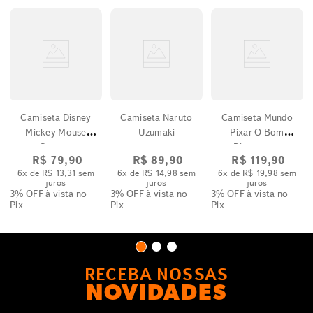
Camiseta Disney
Camiseta Naruto
Camiseta Mundo
Mickey Mouse
Uzumaki
Pixar O Bom
Caretas
Dinossauro
R$
79
,
90
R$
89
,
90
R$
119
,
90
6
x de
R$
13
,
31
sem
6
x de
R$
14
,
98
sem
6
x de
R$
19
,
98
sem
juros
juros
juros
3% OFF
à vista no
3% OFF
à vista no
3% OFF
à vista no
Pix
Pix
Pix
RECEBA NOSSAS
NOVIDADES