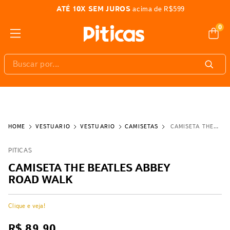
ATÉ 10X SEM JUROS
acima de R$599
0
Buscar por...
VESTUÁRIO
VESTUÁRIO
CAMISETAS
CAMISETA THE BEATLES ABBEY ROAD WALK
PITICAS
CAMISETA THE BEATLES ABBEY
ROAD WALK
Clique e veja!
R$
89
,
90