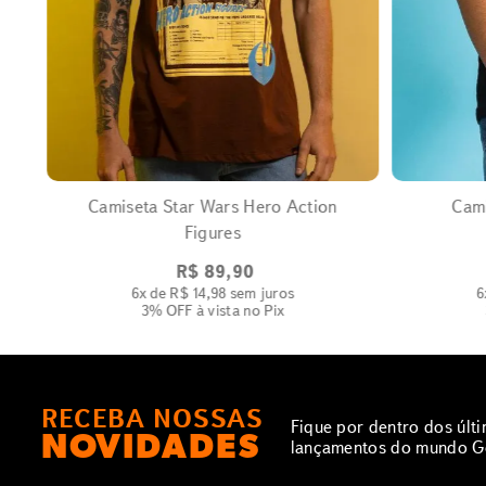
EXPANDIR
Camiseta Star Wars Hero Action
Cami
Figures
R$
89
,
90
6
x de
R$
14
,
98
sem juros
6
3% OFF
à vista no Pix
RECEBA NOSSAS
Fique por dentro dos últ
NOVIDADES
lançamentos do mundo G