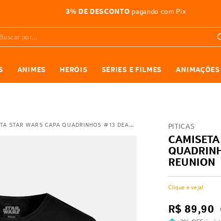
3% DE DESCONTO
pagando com Pix
car por...
S
ANIMES
HERÓIS
SÉRIES E FILMES
ANIMAÇÕES
CAMISETA STAR WARS CAPA QUADRINHOS #13 DEADLY REUNION
PITICAS
CAMISETA
QUADRINH
REUNION
Clique e veja!
R$
89
,
90