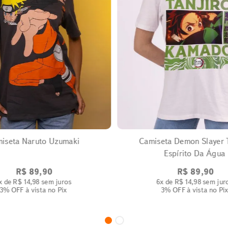
EXPANDIR
EXPANDIR
iseta Naruto Uzumaki
Camiseta Demon Slayer T
Espírito Da Água
R$
89
,
90
R$
89
,
90
x de
R$
14
,
98
sem juros
6
x de
R$
14
,
98
sem jur
3% OFF
à vista no Pix
3% OFF
à vista no Pi