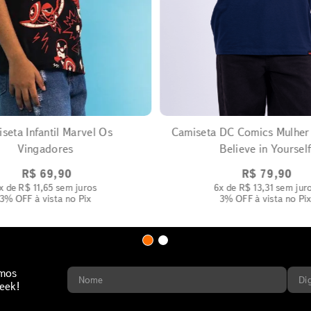
EXPANDIR
EXPANDIR
seta Infantil Marvel Os
Camiseta DC Comics Mulher
Vingadores
Believe in Yoursel
R$
69
,
90
R$
79
,
90
x de
R$
11
,
65
sem juros
6
x de
R$
13
,
31
sem jur
3% OFF
à vista no Pix
3% OFF
à vista no Pi
imos
eek!