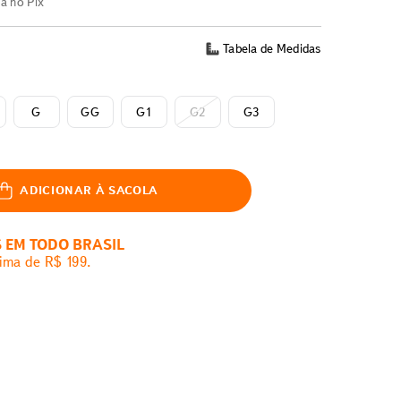
ta no Pix
Tabela de Medidas
G
GG
G1
G2
G3
ADICIONAR À SACOLA
S EM TODO BRASIL
ima de R$ 199.