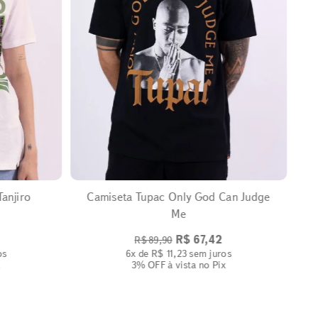
EXPANDIR
anjiro
Camiseta Tupac Only God Can Judge
Me
R$
67
,
42
R$
89
,
90
os
6
x de
R$
11
,
23
sem juros
x
3% OFF
à vista no Pix