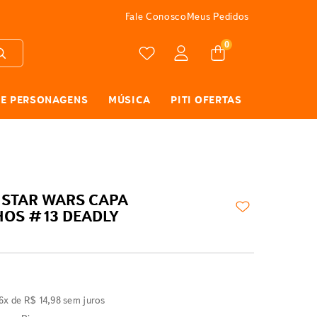
ATÉ 10X SEM JUROS
Fale Conosco
Meus Pedidos
0
 E PERSONAGENS
MÚSICA
PITI OFERTAS
 STAR WARS CAPA
OS #13 DEADLY
6
x de
R$
14
,
98
sem juros