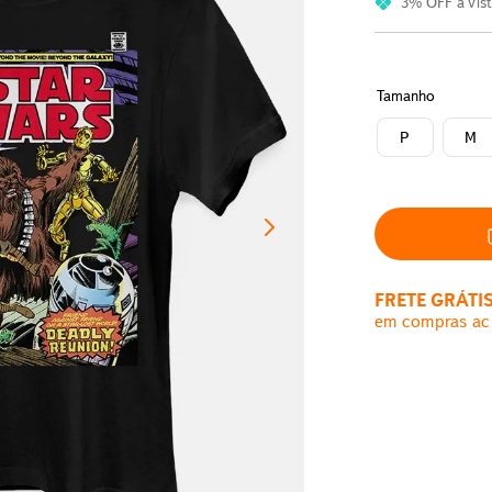
3% OFF
à vis
Tamanho
P
M
FRETE GRÁTI
em compras ac