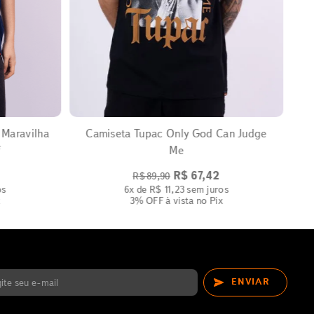
EXPANDIR
 Maravilha
Camiseta Tupac Only God Can Judge
f
Me
R$
67
,
42
R$
89
,
90
os
6
x de
R$
11
,
23
sem juros
x
3% OFF
à vista no Pix
ENVIAR