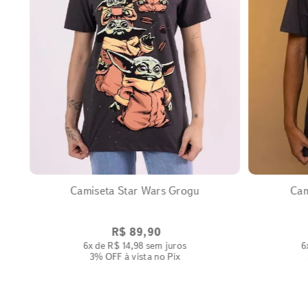
EXPANDIR
Camiseta Star Wars Grogu
Cam
R$
89
,
90
6
x de
R$
14
,
98
sem juros
6
3% OFF
à vista no Pix