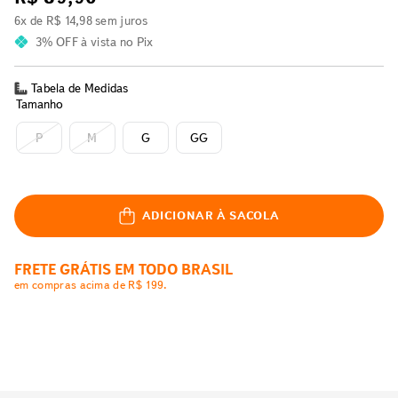
6
x de
R$
14
,
98
sem juros
3% OFF
à vista no Pix
Tabela de Medidas
Tamanho
P
M
G
GG
ADICIONAR À SACOLA
FRETE GRÁTIS EM TODO BRASIL
em compras acima de R$ 199.