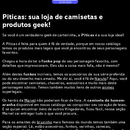
Piticas: sua loja de camisetas e
produtos geek!
Se você é um verdadeiro geek de carteirinha, a
Piticas
é a sua loja ideal!
A Piticas é feita para quem é fã de verdade, porque em nosso catálogo
temos os produtos mais legais que você já encontrou de seus personagens
favoritos.
Chegou a hora de ter o
funko pop
do seu personagem favorito, com
detalhes que impressionam. Eles são a coisa mais fofa, não é mesmo?
Além destes
funkos
incríveis, temos os acessórios da sua série preferida
ou do seu desenho mais amado. Me diz aí, você é fã de
Naruto
? Aqui, você
pode encontrar camisetas, chaveiros, acessórios e muito mais deste
personagem icônico. Temos também muitos itens de outros
animes
superlegais.
Os heróis da
Marvel
não poderiam ficar de fora. A
camiseta do homem-
aranha
disponível em nosso catálogo vai conquistar seu coração de teias.
E se quiser encontrar itens de outros Vingadores, ficou fácil, nossa seção
Marvel vai entregar tudo o que você procura.
Para os amantes do
bruxinho
mais famoso do mundo temos também uma
seção especial. Lá, estão acessórios, funkos, varinhas, canecas,