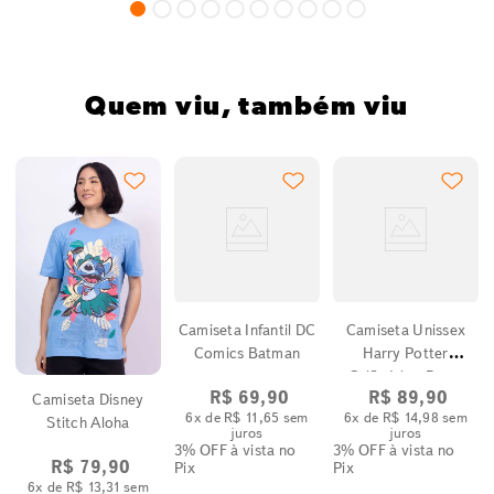
Quem viu, também viu
Camiseta Infantil DC
Camiseta Unissex
Comics Batman
Harry Potter
Grifinória - Preto
R$
69
,
90
R$
89
,
90
Camiseta Disney
6
x de
R$
11
,
65
sem
6
x de
R$
14
,
98
sem
Stitch Aloha
juros
juros
3% OFF
à vista no
3% OFF
à vista no
R$
79
,
90
Pix
Pix
6
x de
R$
13
,
31
sem