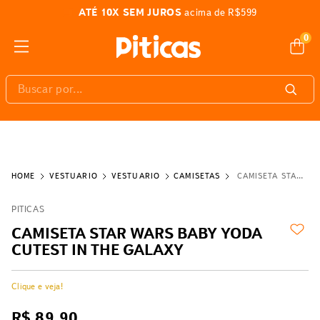
ATÉ 10X SEM JUROS
acima de R$599
0
Buscar por...
VESTUÁRIO
VESTUÁRIO
CAMISETAS
CAMISETA STAR WARS BABY YODA CUTEST IN THE GALAXY
PITICAS
CAMISETA STAR WARS BABY YODA
CUTEST IN THE GALAXY
Clique e veja!
R$
89
,
90