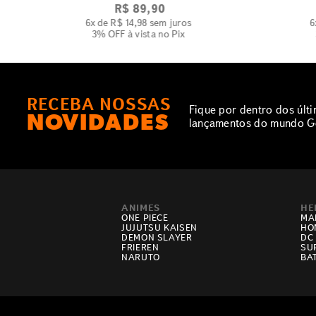
R$
89
,
90
6
x de
R$
14
,
98
sem juros
6
3% OFF
à vista no Pix
RECEBA NOSSAS
Fique por dentro dos últ
NOVIDADES
lançamentos do mundo G
ANIMES
HE
ONE PIECE
MA
JUJUTSU KAISEN
HO
DEMON SLAYER
DC
FRIEREN
SU
NARUTO
BA