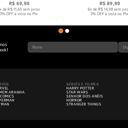
R$
69
,
90
R$
89
,
90
x de
R$
11
,
65
sem juros
6
x de
R$
14
,
98
sem jur
3% OFF
à vista no Pix
3% OFF
à vista no Pi
imos
eek!
RÓIS
SÉRIES E FILMES
RVEL
HARRY POTTER
MEM ARANHA
STAR WARS
 COMICS
SENHOR DOS ANÉIS
PERMAN
HORROR
TMAN
STRANGER THINGS