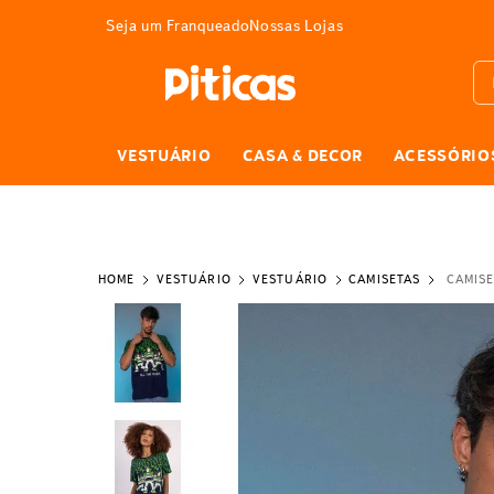
3% DE DESCONTO
pagando com Pix
Seja um Franqueado
Nossas Lojas
Bus
VESTUÁRIO
CASA & DECOR
ACESSÓRIO
VESTUÁRIO
VESTUÁRIO
CAMISETAS
CAMISE