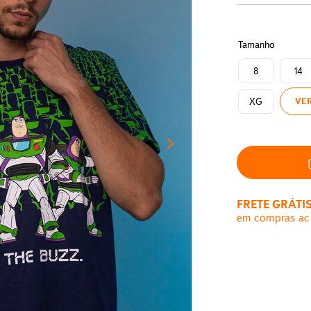
Tamanho
8
14
XG
VER
FRETE GRÁTI
em compras ac