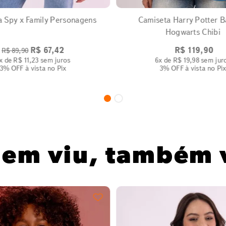
a Spy x Family Personagens
Camiseta Harry Potter B
Hogwarts Chibi
R$
67
,
42
R$
119
,
90
R$
89
,
90
x de
R$
11
,
23
sem juros
6
x de
R$
19
,
98
sem jur
3% OFF
à vista no Pix
3% OFF
à vista no Pi
em viu, também 