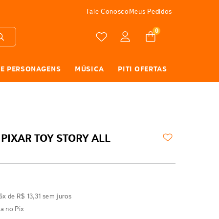
FRETE GRÁTIS
Fale Conosco
Meus Pedidos
0
 E PERSONAGENS
MÚSICA
PITI OFERTAS
PIXAR TOY STORY ALL
6
x de
R$
13
,
31
sem juros
ta no Pix