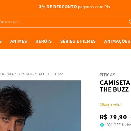
ATÉ 10X SEM JUROS
nas compras acima de R$599
car por...
S
ANIMES
HERÓIS
SÉRIES E FILMES
ANIMAÇÕES
TA PIXAR TOY STORY ALL THE BUZZ
PITICAS
CAMISETA 
THE BUZZ
Clique e veja!
R$
79
,
90
3% OFF
à vis