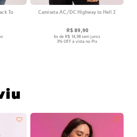
ack To
Camiseta AC/DC Highway to Hell 2
R$
89
,
90
os
6
x de
R$
14
,
98
sem juros
x
3% OFF
à vista no Pix
viu
C