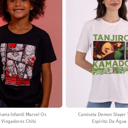
EXPANDIR
EXPANDIR
seta Infantil Marvel Os
Camiseta Demon Slayer T
Vingadores Chibi
Espírito Da Água