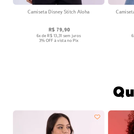
Camiseta Disney Stitch Aloha
Camiset
R$
79
,
90
6
x de
R$
13
,
31
sem juros
6
3% OFF
à vista no Pix
Qu