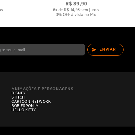
R$
89
,
90
os
6
x de
R$
14
,
98
sem juros
x
3% OFF
à vista no Pix
ENVIAR
ANIMAÇÕES E PERSONAGENS
DISNEY
STITCH
CARTOON NETWORK
BOB ESPONJA
HELLO KITTY