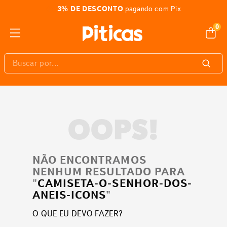
3% DE DESCONTO
pagando com Pix
0
Buscar por...
OOPS!
NÃO ENCONTRAMOS
NENHUM RESULTADO PARA
"
CAMISETA-O-SENHOR-DOS-
ANEIS-ICONS
"
O QUE EU DEVO FAZER?