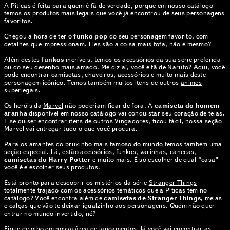
A Piticas é feita para quem é fã de verdade, porque em nosso catálogo
temos os produtos mais legais que você já encontrou de seus personagens
favoritos.
Chegou a hora de ter o
funko pop
do seu personagem favorito, com
detalhes que impressionam. Eles são a coisa mais fofa, não é mesmo?
Além destes
funkos
incríveis, temos os acessórios da sua série preferida
ou do seu desenho mais amado. Me diz aí, você é fã de
Naruto
? Aqui, você
pode encontrar camisetas, chaveiros, acessórios e muito mais deste
personagem icônico. Temos também muitos itens de outros
animes
superlegais.
Os heróis da
Marvel
não poderiam ficar de fora. A
camiseta do homem-
aranha
disponível em nosso catálogo vai conquistar seu coração de teias.
E se quiser encontrar itens de outros Vingadores, ficou fácil, nossa seção
Marvel vai entregar tudo o que você procura.
Para os amantes do
bruxinho
mais famoso do mundo temos também uma
seção especial. Lá, estão acessórios, funkos, varinhas, canecas,
camisetas do Harry Potter
e muito mais. É só escolher de qual “casa”
você é e escolher seus produtos.
Está pronto para descobrir os mistérios da série
Stranger Things
totalmente trajado com os acessórios temáticos que a Piticas tem no
catálogo? Você encontra além de
camisetas de Stranger Things
, meias
e calças que vão te deixar igualzinho aos personagens. Quem não quer
entrar no mundo invertido, né?
Fique de olho em nossa área de
lançamentos
, lá você vai encontrar as