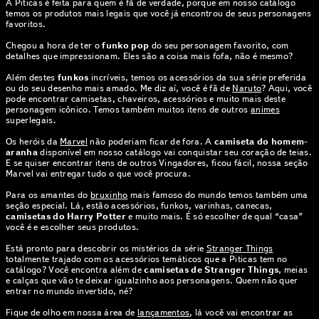
A Piticas é feita para quem é fã de verdade, porque em nosso catálogo
temos os produtos mais legais que você já encontrou de seus personagens
favoritos.
Chegou a hora de ter o
funko pop
do seu personagem favorito, com
detalhes que impressionam. Eles são a coisa mais fofa, não é mesmo?
Além destes
funkos
incríveis, temos os acessórios da sua série preferida
ou do seu desenho mais amado. Me diz aí, você é fã de
Naruto
? Aqui, você
pode encontrar camisetas, chaveiros, acessórios e muito mais deste
personagem icônico. Temos também muitos itens de outros
animes
superlegais.
Os heróis da
Marvel
não poderiam ficar de fora. A
camiseta do homem-
aranha
disponível em nosso catálogo vai conquistar seu coração de teias.
E se quiser encontrar itens de outros Vingadores, ficou fácil, nossa seção
Marvel vai entregar tudo o que você procura.
Para os amantes do
bruxinho
mais famoso do mundo temos também uma
seção especial. Lá, estão acessórios, funkos, varinhas, canecas,
camisetas do Harry Potter
e muito mais. É só escolher de qual “casa”
você é e escolher seus produtos.
Está pronto para descobrir os mistérios da série
Stranger Things
totalmente trajado com os acessórios temáticos que a Piticas tem no
catálogo? Você encontra além de
camisetas de Stranger Things
, meias
e calças que vão te deixar igualzinho aos personagens. Quem não quer
entrar no mundo invertido, né?
Fique de olho em nossa área de
lançamentos
, lá você vai encontrar as