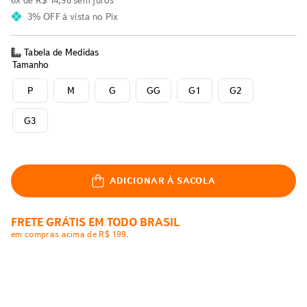
6
x de
R$
14
,
98
sem juros
3% OFF
à vista no Pix
Tabela de Medidas
Tamanho
P
M
G
GG
G1
G2
G3
ADICIONAR À SACOLA
FRETE GRÁTIS EM TODO BRASIL
em compras acima de R$ 199.