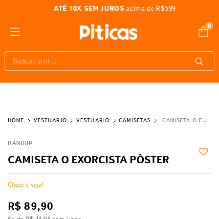
ATÉ 10X SEM JUROS
acima de R$599
0
Buscar por...
VESTUÁRIO
VESTUÁRIO
CAMISETAS
CAMISETA O EXORCISTA PÔSTER
BANDUP
CAMISETA O EXORCISTA PÔSTER
Clique e veja!
R$
89
,
90