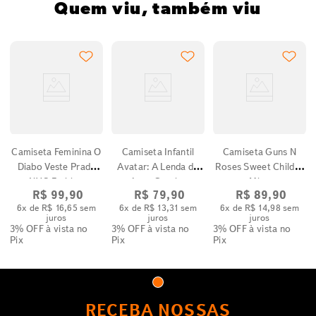
Quem viu, também viu
Camiseta Feminina O
Camiseta Infantil
Camiseta Guns N
Diabo Veste Prada
Avatar: A Lenda de
Roses Sweet Child O
NYC Fashion
Aang Gravity
Mine
R$
99
,
90
R$
79
,
90
R$
89
,
90
6
x de
R$
16
,
65
sem
6
x de
R$
13
,
31
sem
6
x de
R$
14
,
98
sem
juros
juros
juros
3% OFF
à vista no
3% OFF
à vista no
3% OFF
à vista no
Pix
Pix
Pix
RECEBA NOSSAS