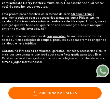
camisetas do Harry Potter
e muito mais. É só escolher de qual “casa”
você é e escolher seus produtos.
Está pronto para descobrir os mistérios da série
Stranger Things
totalmente trajado com os acessórios temáticos que a Piticas tem no
catálogo? Você encontra além de
camisetas de Stranger Things
, meias
e calças que vão te deixar igualzinho aos personagens. Quem não quer
entrar no mundo invertido, né?
Fique de olho em nossa área de
lançamentos
, lá você vai encontrar as
nossas últimas coleções de roupas, produtos que acabaram de chegar ao
catálogo e itens inéditos.
Garanta na
Piticas as camisetas
, garrafas, canecas, acessórios e muito
mais dos personagens que você adora com frete grátis para todo Brasil.
Mostre que você é um geek e aumente sua coleção de produtos de séries,
filmes e jogos maravilhosos!
© PITICAS . TODOS OS DIREITOS RESERVADOS | CNPJ: 01.424.397.0005-
35
ROD SP 255 KM 169, LOTE GLEBA A5 E B, ÁREA RURAL DE BARRA
ADICIONAR À SACOLA
BONITA | BARRA BONITA - SP | CEP 17349-899