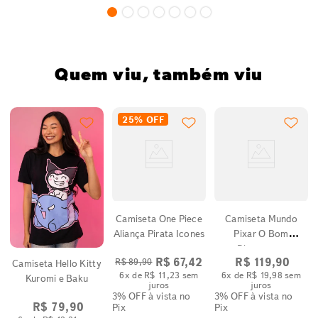
Quem viu, também viu
25%
OFF
l
Camiseta One Piece
Camiseta Mundo
Aliança Pirata Icones
Pixar O Bom
Dinossauro
R$
67
,
42
R$
119
,
90
R$
89
,
90
Camiseta Hello Kitty
6
x de
R$
11
,
23
sem
6
x de
R$
19
,
98
sem
Kuromi e Baku
juros
juros
3% OFF
à vista no
3% OFF
à vista no
R$
79
,
90
Pix
Pix