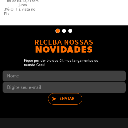
6
x de
R$
13
,
31
sem
juros
3% OFF
à vista no
Pix
RECEBA NOSSAS
NOVIDADES
Fique por dentro dos últimos lançamentos do
mundo Geek!
ENVIAR