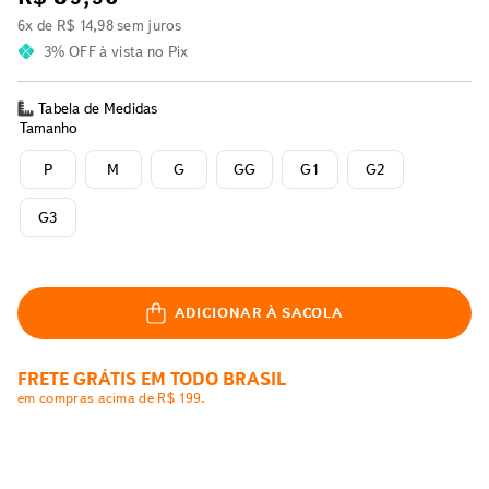
6
x de
R$
14
,
98
sem juros
3% OFF
à vista no Pix
Tabela de Medidas
Tamanho
P
M
G
GG
G1
G2
G3
ADICIONAR À SACOLA
FRETE GRÁTIS EM TODO BRASIL
em compras acima de R$ 199.