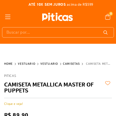
ATÉ 10X SEM JUROS
acima de R$599
0
Buscar por...
VESTUÁRIO
VESTUÁRIO
CAMISETAS
CAMISETA METALLICA MASTER OF PUPPETS
PITICAS
CAMISETA METALLICA MASTER OF
PUPPETS
Clique e veja!
R$
89
,
90