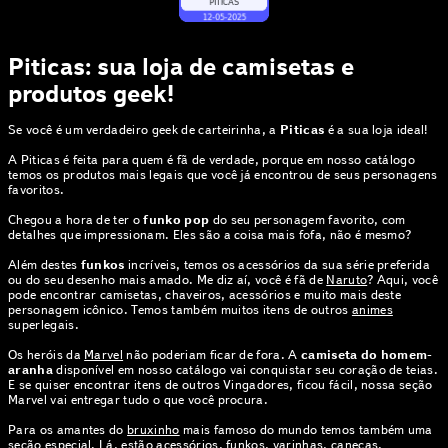
Piticas: sua loja de camisetas e
produtos geek!
Se você é um verdadeiro geek de carteirinha, a
Piticas
é a sua loja ideal!
A Piticas é feita para quem é fã de verdade, porque em nosso catálogo
temos os produtos mais legais que você já encontrou de seus personagens
favoritos.
Chegou a hora de ter o
funko pop
do seu personagem favorito, com
detalhes que impressionam. Eles são a coisa mais fofa, não é mesmo?
Além destes
funkos
incríveis, temos os acessórios da sua série preferida
ou do seu desenho mais amado. Me diz aí, você é fã de
Naruto
? Aqui, você
pode encontrar camisetas, chaveiros, acessórios e muito mais deste
personagem icônico. Temos também muitos itens de outros
animes
superlegais.
Os heróis da
Marvel
não poderiam ficar de fora. A
camiseta do homem-
aranha
disponível em nosso catálogo vai conquistar seu coração de teias.
E se quiser encontrar itens de outros Vingadores, ficou fácil, nossa seção
Marvel vai entregar tudo o que você procura.
Para os amantes do
bruxinho
mais famoso do mundo temos também uma
seção especial. Lá, estão acessórios, funkos, varinhas, canecas,