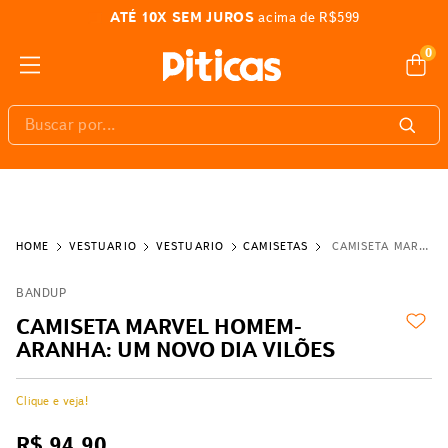
ATÉ 10X SEM JUROS
acima de R$599
0
Buscar por...
VESTUÁRIO
VESTUÁRIO
CAMISETAS
CAMISETA MARVEL HOMEM-ARANHA: UM NOVO DIA VILÕES
BANDUP
CAMISETA MARVEL HOMEM-
ARANHA: UM NOVO DIA VILÕES
Clique e veja!
R$
94
,
90