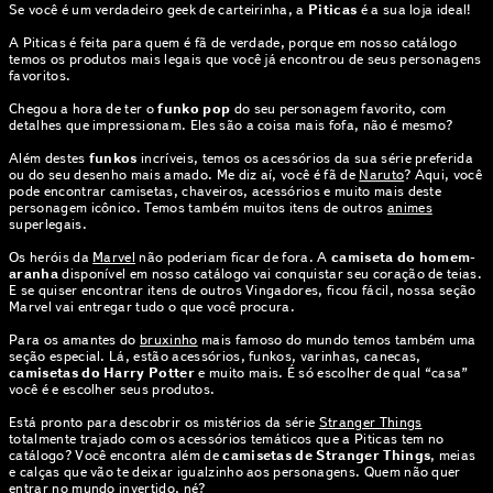
Se você é um verdadeiro geek de carteirinha, a
Piticas
é a sua loja ideal!
A Piticas é feita para quem é fã de verdade, porque em nosso catálogo
temos os produtos mais legais que você já encontrou de seus personagens
favoritos.
Chegou a hora de ter o
funko pop
do seu personagem favorito, com
detalhes que impressionam. Eles são a coisa mais fofa, não é mesmo?
Além destes
funkos
incríveis, temos os acessórios da sua série preferida
ou do seu desenho mais amado. Me diz aí, você é fã de
Naruto
? Aqui, você
pode encontrar camisetas, chaveiros, acessórios e muito mais deste
personagem icônico. Temos também muitos itens de outros
animes
superlegais.
Os heróis da
Marvel
não poderiam ficar de fora. A
camiseta do homem-
aranha
disponível em nosso catálogo vai conquistar seu coração de teias.
E se quiser encontrar itens de outros Vingadores, ficou fácil, nossa seção
Marvel vai entregar tudo o que você procura.
Para os amantes do
bruxinho
mais famoso do mundo temos também uma
seção especial. Lá, estão acessórios, funkos, varinhas, canecas,
camisetas do Harry Potter
e muito mais. É só escolher de qual “casa”
você é e escolher seus produtos.
Está pronto para descobrir os mistérios da série
Stranger Things
totalmente trajado com os acessórios temáticos que a Piticas tem no
catálogo? Você encontra além de
camisetas de Stranger Things
, meias
e calças que vão te deixar igualzinho aos personagens. Quem não quer
entrar no mundo invertido, né?