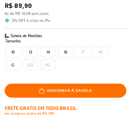
R$
89
,
90
6
x de
R$
14
,
98
sem juros
3% OFF
à vista no Pix
Tabela de Medidas
Tamanho
10
12
14
16
P
M
G
GG
XG
ADICIONAR À SACOLA
FRETE GRÁTIS EM TODO BRASIL
em compras acima de R$ 199.