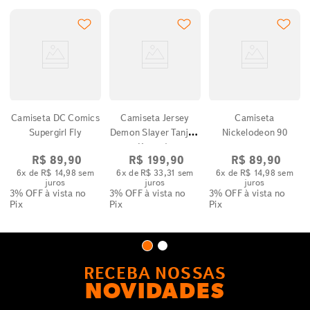
Camiseta DC Comics
Camiseta Jersey
Camiseta
Supergirl Fly
Demon Slayer Tanjiro
Nickelodeon 90
Kamado
R$
89
,
90
R$
199
,
90
R$
89
,
90
6
x de
R$
14
,
98
sem
6
x de
R$
33
,
31
sem
6
x de
R$
14
,
98
sem
juros
juros
juros
3% OFF
à vista no
3% OFF
à vista no
3% OFF
à vista no
Pix
Pix
Pix
RECEBA NOSSAS
NOVIDADES