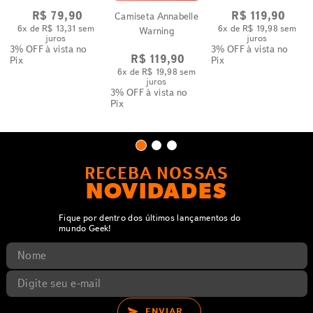
Trio
Quadros
R$
79
,
90
R$
119
,
90
Camiseta Annabelle
6
x de
R$
13
,
31
sem
6
x de
R$
19
,
98
sem
Warning
juros
juros
3% OFF
à vista no
3% OFF
à vista no
R$
119
,
90
Pix
Pix
6
x de
R$
19
,
98
sem
juros
3% OFF
à vista no
Pix
RECEBA NOSSAS
NOVIDADES
Fique por dentro dos últimos lançamentos do
mundo Geek!
ENVIAR