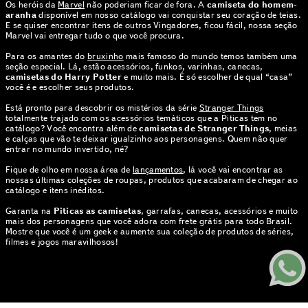
Os heróis da
Marvel
não poderiam ficar de fora. A
camiseta do homem-
aranha
disponível em nosso catálogo vai conquistar seu coração de teias.
E se quiser encontrar itens de outros Vingadores, ficou fácil, nossa seção
Marvel vai entregar tudo o que você procura.
Para os amantes do
bruxinho
mais famoso do mundo temos também uma
seção especial. Lá, estão acessórios, funkos, varinhas, canecas,
camisetas do Harry Potter
e muito mais. É só escolher de qual “casa”
você é e escolher seus produtos.
Está pronto para descobrir os mistérios da série
Stranger Things
totalmente trajado com os acessórios temáticos que a Piticas tem no
catálogo? Você encontra além de
camisetas de Stranger Things
, meias
e calças que vão te deixar igualzinho aos personagens. Quem não quer
entrar no mundo invertido, né?
Fique de olho em nossa área de
lançamentos
, lá você vai encontrar as
nossas últimas coleções de roupas, produtos que acabaram de chegar ao
catálogo e itens inéditos.
Garanta na
Piticas as camisetas
, garrafas, canecas, acessórios e muito
mais dos personagens que você adora com frete grátis para todo Brasil.
Mostre que você é um geek e aumente sua coleção de produtos de séries,
filmes e jogos maravilhosos!
© PITICAS . TODOS OS DIREITOS RESERVADOS | CNPJ: 01.424.397.0005-