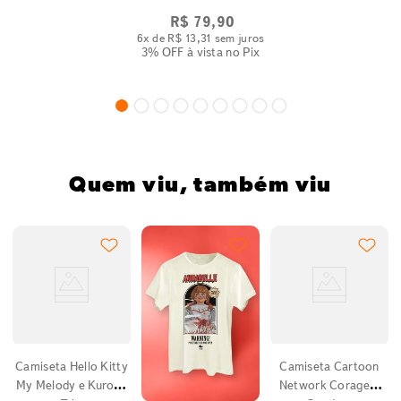
R$
79
,
90
6
x de
R$
13
,
31
sem juros
3% OFF
à vista no Pix
Quem viu, também viu
2
Camiseta Hello Kitty
Camiseta Cartoon
My Melody e Kuromi
Network Coragem