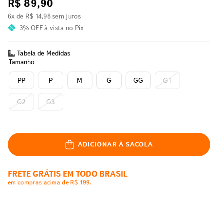
R$
89
,
90
6
x de
R$
14
,
98
sem juros
3% OFF
à vista no Pix
Tabela de Medidas
Tamanho
PP
P
M
G
GG
G1
G2
G3
ADICIONAR À SACOLA
FRETE GRÁTIS EM TODO BRASIL
em compras acima de R$ 199.