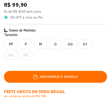
R$
99
,
90
6
x de
R$
16
,
65
sem juros
3% OFF
à vista no Pix
Tabela de Medidas
Tamanho
PP
P
M
G
GG
G1
G2
G3
ADICIONAR À SACOLA
FRETE GRÁTIS EM TODO BRASIL
em compras acima de R$ 199.