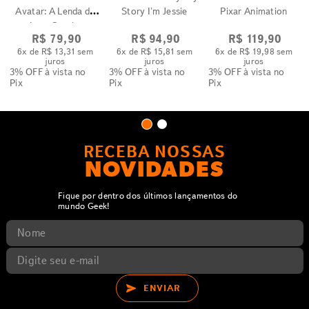
Avatar: A Lenda de
Story I'm Jessie
Pixar Animation
Aang Gravity
R$
79
,
90
R$
94
,
90
R$
119
,
90
6
x de
R$
13
,
31
sem
6
x de
R$
15
,
81
sem
6
x de
R$
19
,
98
sem
juros
juros
juros
3% OFF
à vista no
3% OFF
à vista no
3% OFF
à vista no
Pix
Pix
Pix
RECEBA NOSSAS
NOVIDADES
Fique por dentro dos últimos lançamentos do
mundo Geek!
ENVIAR