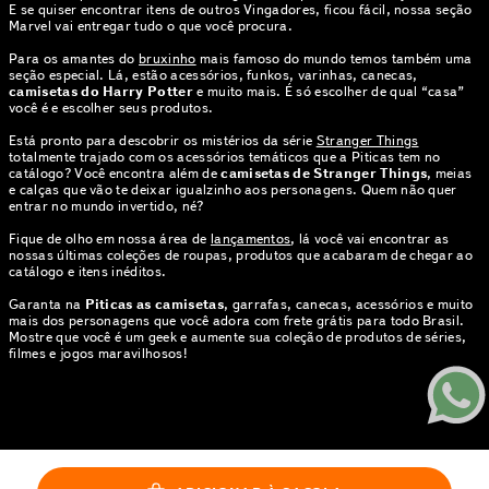
E se quiser encontrar itens de outros Vingadores, ficou fácil, nossa seção
Marvel vai entregar tudo o que você procura.
Para os amantes do
bruxinho
mais famoso do mundo temos também uma
seção especial. Lá, estão acessórios, funkos, varinhas, canecas,
camisetas do Harry Potter
e muito mais. É só escolher de qual “casa”
você é e escolher seus produtos.
Está pronto para descobrir os mistérios da série
Stranger Things
totalmente trajado com os acessórios temáticos que a Piticas tem no
catálogo? Você encontra além de
camisetas de Stranger Things
, meias
e calças que vão te deixar igualzinho aos personagens. Quem não quer
entrar no mundo invertido, né?
Fique de olho em nossa área de
lançamentos
, lá você vai encontrar as
nossas últimas coleções de roupas, produtos que acabaram de chegar ao
catálogo e itens inéditos.
Garanta na
Piticas as camisetas
, garrafas, canecas, acessórios e muito
mais dos personagens que você adora com frete grátis para todo Brasil.
Mostre que você é um geek e aumente sua coleção de produtos de séries,
filmes e jogos maravilhosos!
© PITICAS . TODOS OS DIREITOS RESERVADOS | CNPJ: 01.424.397.0005-
35