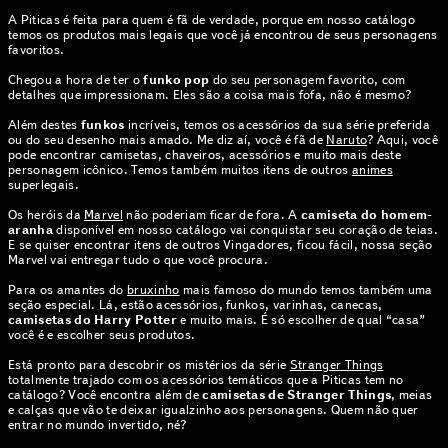
A Piticas é feita para quem é fã de verdade, porque em nosso catálogo
temos os produtos mais legais que você já encontrou de seus personagens
favoritos.
Chegou a hora de ter o
funko pop
do seu personagem favorito, com
detalhes que impressionam. Eles são a coisa mais fofa, não é mesmo?
Além destes
funkos
incríveis, temos os acessórios da sua série preferida
ou do seu desenho mais amado. Me diz aí, você é fã de
Naruto
? Aqui, você
pode encontrar camisetas, chaveiros, acessórios e muito mais deste
personagem icônico. Temos também muitos itens de outros
animes
superlegais.
Os heróis da
Marvel
não poderiam ficar de fora. A
camiseta do homem-
aranha
disponível em nosso catálogo vai conquistar seu coração de teias.
E se quiser encontrar itens de outros Vingadores, ficou fácil, nossa seção
Marvel vai entregar tudo o que você procura.
Para os amantes do
bruxinho
mais famoso do mundo temos também uma
seção especial. Lá, estão acessórios, funkos, varinhas, canecas,
camisetas do Harry Potter
e muito mais. É só escolher de qual “casa”
você é e escolher seus produtos.
Está pronto para descobrir os mistérios da série
Stranger Things
totalmente trajado com os acessórios temáticos que a Piticas tem no
catálogo? Você encontra além de
camisetas de Stranger Things
, meias
e calças que vão te deixar igualzinho aos personagens. Quem não quer
entrar no mundo invertido, né?