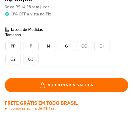
6
x de
R$
14
,
98
sem juros
3% OFF
à vista no Pix
Tabela de Medidas
Tamanho
PP
P
M
G
GG
G1
G2
G3
ADICIONAR À SACOLA
FRETE GRÁTIS EM TODO BRASIL
em compras acima de R$ 199.