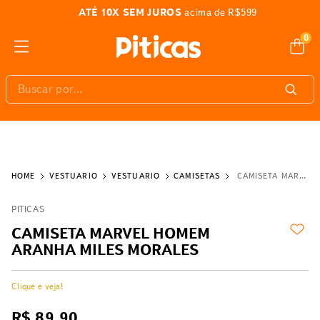
ATÉ 10X SEM JUROS
acima de R$599
0
Buscar por...
VESTUÁRIO
VESTUÁRIO
CAMISETAS
CAMISETA MARVEL HOMEM ARANHA MILES MORALES
PITICAS
CAMISETA MARVEL HOMEM
ARANHA MILES MORALES
Clique e veja!
R$
89
,
90