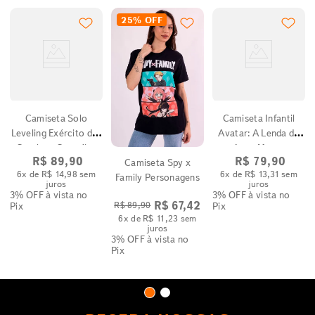
25%
OFF
Camiseta Solo
Camiseta Infantil
Leveling Exército das
Avatar: A Lenda de
Sombras Sung Jin-
Aang Momo
R$
89
,
90
R$
79
,
90
Camiseta Spy x
Woo
6
x de
R$
14
,
98
sem
6
x de
R$
13
,
31
sem
Family Personagens
juros
juros
3% OFF
à vista no
3% OFF
à vista no
R$
67
,
42
R$
89
,
90
Pix
Pix
6
x de
R$
11
,
23
sem
juros
3% OFF
à vista no
Pix