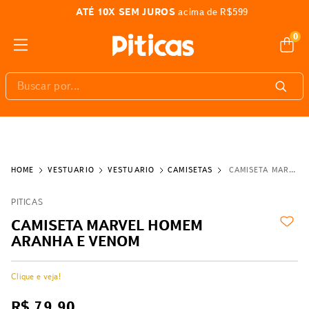
FRETE GRÁTIS
em todo Brasil*
0
Buscar por...
VESTUÁRIO
VESTUÁRIO
CAMISETAS
CAMISETA MARVEL HOMEM ARANHA E VENOM
PITICAS
CAMISETA MARVEL HOMEM
ARANHA E VENOM
Clique e veja!
R$
79
,
90