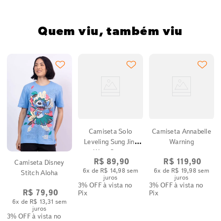
Quem viu, também viu
2
Camiseta Solo
Camiseta Annabelle
Leveling Sung Jin-
Warning
Woo Cenas
R$
89
,
90
R$
119
,
90
Camiseta Disney
6
x de
R$
14
,
98
sem
6
x de
R$
19
,
98
sem
Stitch Aloha
juros
juros
3% OFF
à vista no
3% OFF
à vista no
R$
79
,
90
Pix
Pix
6
x de
R$
13
,
31
sem
juros
3% OFF
à vista no