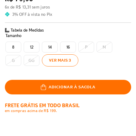
6
x de
R$
13
,
31
sem juros
3% OFF
à vista no Pix
Tabela de Medidas
Tamanho
8
12
14
16
P
M
G
GG
VER MAIS 3
ADICIONAR À SACOLA
FRETE GRÁTIS EM TODO BRASIL
em compras acima de R$ 199.