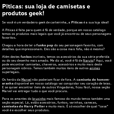
Piticas: sua loja de camisetas e
produtos geek!
Se você é um verdadeiro geek de carteirinha, a
Piticas
é a sua loja ideal!
A Piticas é feita para quem é fã de verdade, porque em nosso catálogo
temos os produtos mais legais que você já encontrou de seus personagens
favoritos.
Chegou a hora de ter o
funko pop
do seu personagem favorito, com
detalhes que impressionam. Eles são a coisa mais fofa, não é mesmo?
Além destes
funkos
incríveis, temos os acessórios da sua série preferida
ou do seu desenho mais amado. Me diz aí, você é fã de
Naruto
? Aqui, você
pode encontrar camisetas, chaveiros, acessórios e muito mais deste
personagem icônico. Temos também muitos itens de outros
animes
superlegais.
Os heróis da
Marvel
não poderiam ficar de fora. A
camiseta do homem-
aranha
disponível em nosso catálogo vai conquistar seu coração de teias.
E se quiser encontrar itens de outros Vingadores, ficou fácil, nossa seção
Marvel vai entregar tudo o que você procura.
Para os amantes do
bruxinho
mais famoso do mundo temos também uma
seção especial. Lá, estão acessórios, funkos, varinhas, canecas,
camisetas do Harry Potter
e muito mais. É só escolher de qual “casa”
você é e escolher seus produtos.