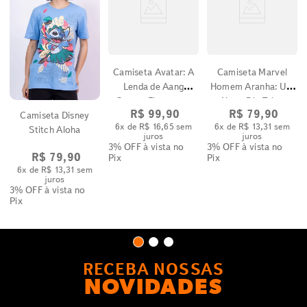
Camiseta Avatar: A
Camiseta Marvel
Lenda de Aang
Homem Aranha: Um
Quatro Elementos
Novo Dia Teias
R$
99
,
90
R$
79
,
90
Camiseta Disney
6
x de
R$
16
,
65
sem
6
x de
R$
13
,
31
sem
Stitch Aloha
juros
juros
3% OFF
à vista no
3% OFF
à vista no
R$
79
,
90
Pix
Pix
6
x de
R$
13
,
31
sem
juros
3% OFF
à vista no
Pix
RECEBA NOSSAS
NOVIDADES