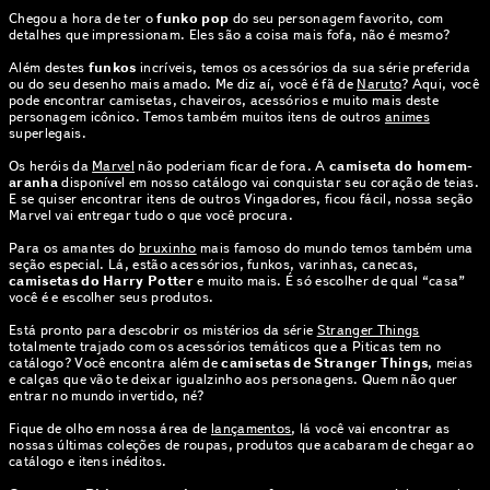
Chegou a hora de ter o
funko pop
do seu personagem favorito, com
detalhes que impressionam. Eles são a coisa mais fofa, não é mesmo?
Além destes
funkos
incríveis, temos os acessórios da sua série preferida
ou do seu desenho mais amado. Me diz aí, você é fã de
Naruto
? Aqui, você
pode encontrar camisetas, chaveiros, acessórios e muito mais deste
personagem icônico. Temos também muitos itens de outros
animes
superlegais.
Os heróis da
Marvel
não poderiam ficar de fora. A
camiseta do homem-
aranha
disponível em nosso catálogo vai conquistar seu coração de teias.
E se quiser encontrar itens de outros Vingadores, ficou fácil, nossa seção
Marvel vai entregar tudo o que você procura.
Para os amantes do
bruxinho
mais famoso do mundo temos também uma
seção especial. Lá, estão acessórios, funkos, varinhas, canecas,
camisetas do Harry Potter
e muito mais. É só escolher de qual “casa”
você é e escolher seus produtos.
Está pronto para descobrir os mistérios da série
Stranger Things
totalmente trajado com os acessórios temáticos que a Piticas tem no
catálogo? Você encontra além de
camisetas de Stranger Things
, meias
e calças que vão te deixar igualzinho aos personagens. Quem não quer
entrar no mundo invertido, né?
Fique de olho em nossa área de
lançamentos
, lá você vai encontrar as
nossas últimas coleções de roupas, produtos que acabaram de chegar ao
catálogo e itens inéditos.