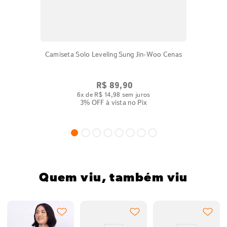
Camiseta Solo Leveling Sung Jin-Woo Cenas
R$
89
,
90
6
x de
R$
14
,
98
sem juros
3% OFF
à vista no Pix
Quem viu, também viu