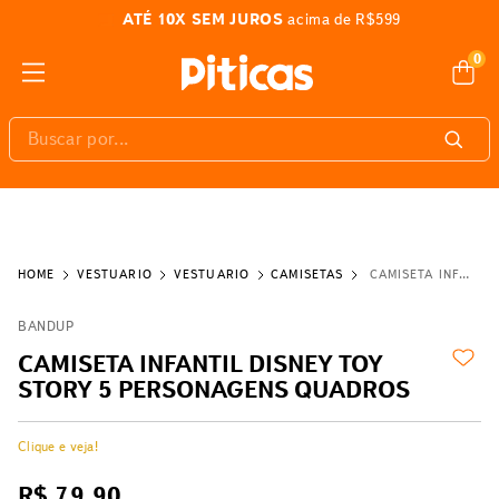
ATÉ 10X SEM JUROS
acima de R$599
0
Buscar por...
VESTUÁRIO
VESTUÁRIO
CAMISETAS
CAMISETA INFANTIL DISNEY TOY STORY 5 PERSONAGENS QUADROS
BANDUP
CAMISETA INFANTIL DISNEY TOY
STORY 5 PERSONAGENS QUADROS
Clique e veja!
R$
79
,
90