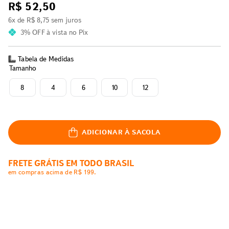
R$
52
,
50
6
x de
R$
8
,
75
sem juros
3% OFF
à vista no Pix
Tabela de Medidas
Tamanho
8
4
6
10
12
ADICIONAR À SACOLA
FRETE GRÁTIS EM TODO BRASIL
em compras acima de R$ 199.