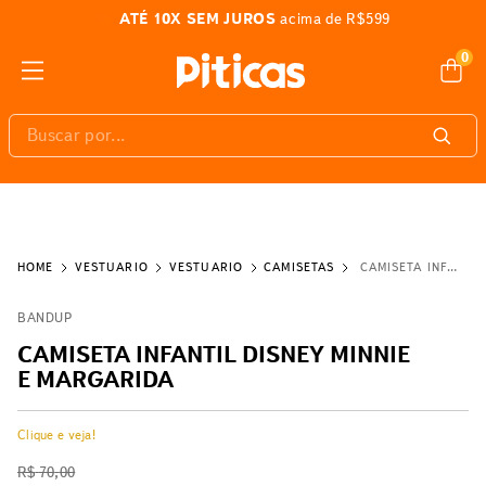
ATÉ 10X SEM JUROS
acima de R$599
0
Buscar por...
VESTUÁRIO
VESTUÁRIO
CAMISETAS
CAMISETA INFANTIL DISNEY MINNIE E MARGARIDA
BANDUP
CAMISETA INFANTIL DISNEY MINNIE
E MARGARIDA
Clique e veja!
R$
70
,
00