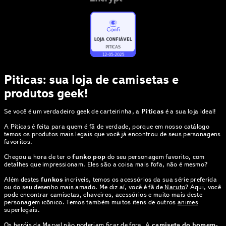
Piticas: sua loja de camisetas e
produtos geek!
Se você é um verdadeiro geek de carteirinha, a
Piticas
é a sua loja ideal!
A Piticas é feita para quem é fã de verdade, porque em nosso catálogo
temos os produtos mais legais que você já encontrou de seus personagens
favoritos.
Chegou a hora de ter o
funko pop
do seu personagem favorito, com
detalhes que impressionam. Eles são a coisa mais fofa, não é mesmo?
Além destes
funkos
incríveis, temos os acessórios da sua série preferida
ou do seu desenho mais amado. Me diz aí, você é fã de
Naruto
? Aqui, você
pode encontrar camisetas, chaveiros, acessórios e muito mais deste
personagem icônico. Temos também muitos itens de outros
animes
superlegais.
Os heróis da
Marvel
não poderiam ficar de fora. A
camiseta do homem-