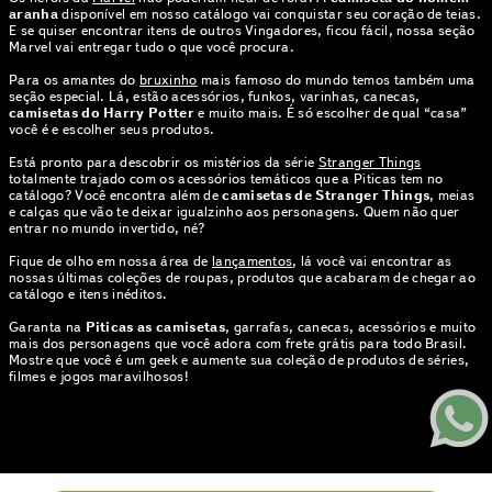
aranha
disponível em nosso catálogo vai conquistar seu coração de teias.
E se quiser encontrar itens de outros Vingadores, ficou fácil, nossa seção
Marvel vai entregar tudo o que você procura.
Para os amantes do
bruxinho
mais famoso do mundo temos também uma
seção especial. Lá, estão acessórios, funkos, varinhas, canecas,
camisetas do Harry Potter
e muito mais. É só escolher de qual “casa”
você é e escolher seus produtos.
Está pronto para descobrir os mistérios da série
Stranger Things
totalmente trajado com os acessórios temáticos que a Piticas tem no
catálogo? Você encontra além de
camisetas de Stranger Things
, meias
e calças que vão te deixar igualzinho aos personagens. Quem não quer
entrar no mundo invertido, né?
Fique de olho em nossa área de
lançamentos
, lá você vai encontrar as
nossas últimas coleções de roupas, produtos que acabaram de chegar ao
catálogo e itens inéditos.
Garanta na
Piticas as camisetas
, garrafas, canecas, acessórios e muito
mais dos personagens que você adora com frete grátis para todo Brasil.
Mostre que você é um geek e aumente sua coleção de produtos de séries,
filmes e jogos maravilhosos!
© PITICAS . TODOS OS DIREITOS RESERVADOS | CNPJ: 01.424.397.0005-