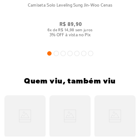
Camiseta Solo Leveling Sung Jin-Woo Cenas
R$
89
,
90
6
x de
R$
14
,
98
sem juros
3% OFF
à vista no Pix
Quem viu, também viu
s