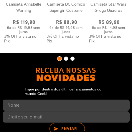
Camiseta Annabelle
Camiseta DC Comics
Camiseta Star Wars
Warning
Supergirl Costume
Grogu Quadros
R$
119
,
90
R$
89
,
90
R$
89
,
90
6
x de
R$
19
,
98
sem
6
x de
R$
14
,
98
sem
6
x de
R$
14
,
98
sem
juros
juros
juros
3% OFF
à vista no
3% OFF
à vista no
3% OFF
à vista no
Pix
Pix
Pix
RECEBA NOSSAS
NOVIDADES
Fique por dentro dos últimos lançamentos do
mundo Geek!
ENVIAR