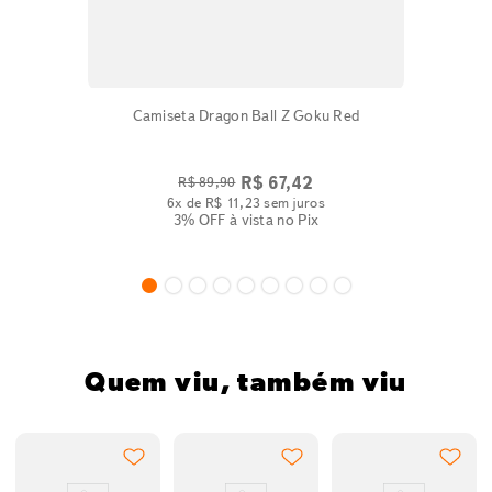
Camiseta Dragon Ball Z Goku Red
R$
67
,
42
R$
89
,
90
6
x de
R$
11
,
23
sem juros
3% OFF
à vista no Pix
Quem viu, também viu