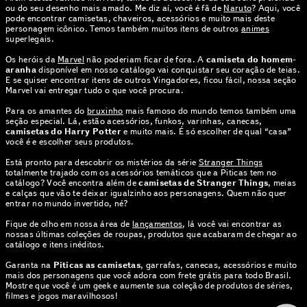
ou do seu desenho mais amado. Me diz aí, você é fã de
Naruto
? Aqui, você
pode encontrar camisetas, chaveiros, acessórios e muito mais deste
personagem icônico. Temos também muitos itens de outros
animes
superlegais.
Os heróis da
Marvel
não poderiam ficar de fora. A
camiseta do homem-
aranha
disponível em nosso catálogo vai conquistar seu coração de teias.
E se quiser encontrar itens de outros Vingadores, ficou fácil, nossa seção
Marvel vai entregar tudo o que você procura.
Para os amantes do
bruxinho
mais famoso do mundo temos também uma
seção especial. Lá, estão acessórios, funkos, varinhas, canecas,
camisetas do Harry Potter
e muito mais. É só escolher de qual “casa”
você é e escolher seus produtos.
Está pronto para descobrir os mistérios da série
Stranger Things
totalmente trajado com os acessórios temáticos que a Piticas tem no
catálogo? Você encontra além de
camisetas de Stranger Things
, meias
e calças que vão te deixar igualzinho aos personagens. Quem não quer
entrar no mundo invertido, né?
Fique de olho em nossa área de
lançamentos
, lá você vai encontrar as
nossas últimas coleções de roupas, produtos que acabaram de chegar ao
catálogo e itens inéditos.
Garanta na
Piticas as camisetas
, garrafas, canecas, acessórios e muito
mais dos personagens que você adora com frete grátis para todo Brasil.
Mostre que você é um geek e aumente sua coleção de produtos de séries,
filmes e jogos maravilhosos!