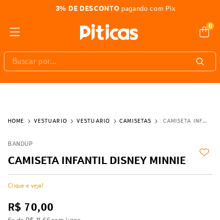
3% DE DESCONTO
pagando com Pix
0
Buscar por...
VESTUÁRIO
VESTUÁRIO
CAMISETAS
CAMISETA INFANTIL DISNEY MINNIE
BANDUP
CAMISETA INFANTIL DISNEY MINNIE
Clique e veja!
R$
70
,
00