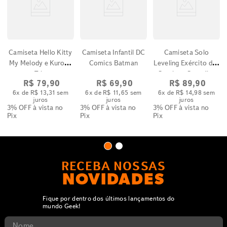
Camiseta Hello Kitty
Camiseta Infantil DC
Camiseta Solo
My Melody e Kuromi
Comics Batman
Leveling Exército das
Trio
Sombras Sung Jin-
R$
79
,
90
R$
69
,
90
R$
89
,
90
Woo
6
x de
R$
13
,
31
sem
6
x de
R$
11
,
65
sem
6
x de
R$
14
,
98
sem
juros
juros
juros
3% OFF
à vista no
3% OFF
à vista no
3% OFF
à vista no
Pix
Pix
Pix
RECEBA NOSSAS
NOVIDADES
Fique por dentro dos últimos lançamentos do
mundo Geek!