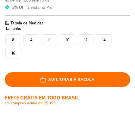
6
x de
R$
11
,
66
sem juros
3% OFF
à vista no Pix
Tabela de Medidas
Tamanho
8
4
6
10
12
14
16
ADICIONAR À SACOLA
FRETE GRÁTIS EM TODO BRASIL
em compras acima de R$ 199.