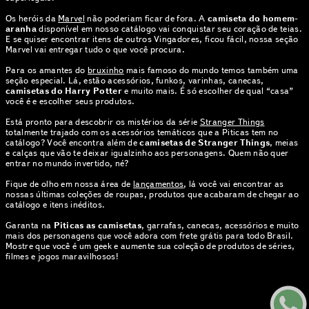
Os heróis da
Marvel
não poderiam ficar de fora. A
camiseta do homem-
aranha
disponível em nosso catálogo vai conquistar seu coração de teias.
E se quiser encontrar itens de outros Vingadores, ficou fácil, nossa seção
Marvel vai entregar tudo o que você procura.
Para os amantes do
bruxinho
mais famoso do mundo temos também uma
seção especial. Lá, estão acessórios, funkos, varinhas, canecas,
camisetas do Harry Potter
e muito mais. É só escolher de qual “casa”
você é e escolher seus produtos.
Está pronto para descobrir os mistérios da série
Stranger Things
totalmente trajado com os acessórios temáticos que a Piticas tem no
catálogo? Você encontra além de
camisetas de Stranger Things
, meias
e calças que vão te deixar igualzinho aos personagens. Quem não quer
entrar no mundo invertido, né?
Fique de olho em nossa área de
lançamentos
, lá você vai encontrar as
nossas últimas coleções de roupas, produtos que acabaram de chegar ao
catálogo e itens inéditos.
Garanta na
Piticas as camisetas
, garrafas, canecas, acessórios e muito
mais dos personagens que você adora com frete grátis para todo Brasil.
Mostre que você é um geek e aumente sua coleção de produtos de séries,
filmes e jogos maravilhosos!