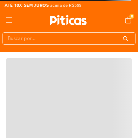
FRETE GRÁTIS
em todo Brasil*
0
Buscar por...
E AÍ, GOSTOU?
Veja também estes produtos similares :)