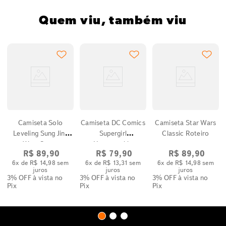
Quem viu, também viu
Camiseta Solo
Camiseta DC Comics
Camiseta Star Wars
Leveling Sung Jin-
Supergirl
Classic Roteiro
Woo Cenas
Unstoppable
R$
89
,
90
R$
79
,
90
R$
89
,
90
6
x de
R$
14
,
98
sem
6
x de
R$
13
,
31
sem
6
x de
R$
14
,
98
sem
juros
juros
juros
3% OFF
à vista no
3% OFF
à vista no
3% OFF
à vista no
Pix
Pix
Pix