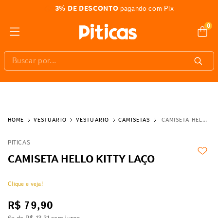
3% DE DESCONTO
pagando com Pix
0
Buscar por...
VESTUÁRIO
VESTUÁRIO
CAMISETAS
CAMISETA HELLO KITTY LAÇO
PITICAS
CAMISETA HELLO KITTY LAÇO
Clique e veja!
R$
79
,
90