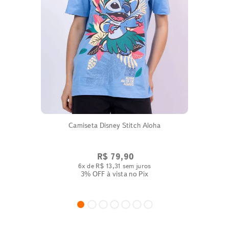
Camiseta Disney Stitch Aloha
R$
79
,
90
6
x de
R$
13
,
31
sem juros
3% OFF
à vista no Pix