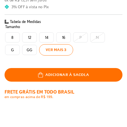
6
x de
R$
13
,
31
sem juros
3% OFF
à vista no Pix
Tabela de Medidas
Tamanho
8
12
14
16
P
M
G
GG
VER MAIS 3
ADICIONAR À SACOLA
FRETE GRÁTIS EM TODO BRASIL
em compras acima de R$ 199.