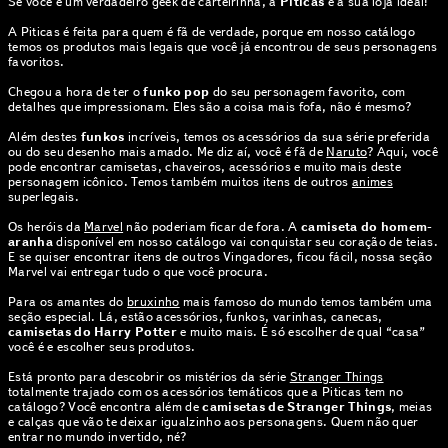
Se você é um verdadeiro geek de carteirinha, a
Piticas
é a sua loja ideal!
A Piticas é feita para quem é fã de verdade, porque em nosso catálogo
temos os produtos mais legais que você já encontrou de seus personagens
favoritos.
Chegou a hora de ter o
funko pop
do seu personagem favorito, com
detalhes que impressionam. Eles são a coisa mais fofa, não é mesmo?
Além destes
funkos
incríveis, temos os acessórios da sua série preferida
ou do seu desenho mais amado. Me diz aí, você é fã de
Naruto
? Aqui, você
pode encontrar camisetas, chaveiros, acessórios e muito mais deste
personagem icônico. Temos também muitos itens de outros
animes
superlegais.
Os heróis da
Marvel
não poderiam ficar de fora. A
camiseta do homem-
aranha
disponível em nosso catálogo vai conquistar seu coração de teias.
E se quiser encontrar itens de outros Vingadores, ficou fácil, nossa seção
Marvel vai entregar tudo o que você procura.
Para os amantes do
bruxinho
mais famoso do mundo temos também uma
seção especial. Lá, estão acessórios, funkos, varinhas, canecas,
camisetas do Harry Potter
e muito mais. É só escolher de qual “casa”
você é e escolher seus produtos.
Está pronto para descobrir os mistérios da série
Stranger Things
totalmente trajado com os acessórios temáticos que a Piticas tem no
catálogo? Você encontra além de
camisetas de Stranger Things
, meias
e calças que vão te deixar igualzinho aos personagens. Quem não quer
entrar no mundo invertido, né?