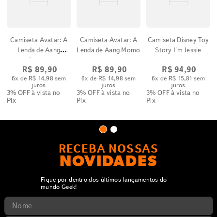
Camiseta Avatar: A
Camiseta Avatar: A
Camiseta Disney Toy
Lenda de Aang
Lenda de Aang Momo
Story I'm Jessie
Gravity
R$
89
,
90
R$
89
,
90
R$
94
,
90
6
x de
R$
14
,
98
sem
6
x de
R$
14
,
98
sem
6
x de
R$
15
,
81
sem
juros
juros
juros
3% OFF
à vista no
3% OFF
à vista no
3% OFF
à vista no
Pix
Pix
Pix
RECEBA NOSSAS
NOVIDADES
Fique por dentro dos últimos lançamentos do
mundo Geek!