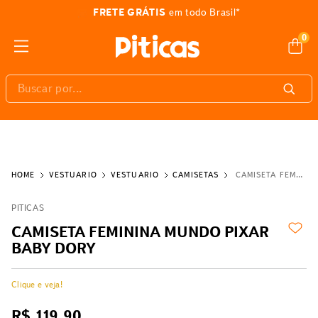
FRETE GRÁTIS
em todo Brasil*
0
Buscar por...
VESTUÁRIO
VESTUÁRIO
CAMISETAS
CAMISETA FEMININA MUNDO PIXAR BABY DORY
PITICAS
CAMISETA FEMININA MUNDO PIXAR
BABY DORY
Clique e veja!
R$
119
,
90