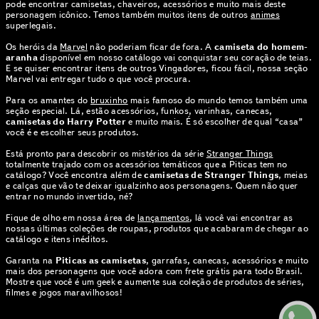
pode encontrar camisetas, chaveiros, acessórios e muito mais deste
personagem icônico. Temos também muitos itens de outros
animes
superlegais.
Os heróis da
Marvel
não poderiam ficar de fora. A
camiseta do homem-
aranha
disponível em nosso catálogo vai conquistar seu coração de teias.
E se quiser encontrar itens de outros Vingadores, ficou fácil, nossa seção
Marvel vai entregar tudo o que você procura.
Para os amantes do
bruxinho
mais famoso do mundo temos também uma
seção especial. Lá, estão acessórios, funkos, varinhas, canecas,
camisetas do Harry Potter
e muito mais. É só escolher de qual “casa”
você é e escolher seus produtos.
Está pronto para descobrir os mistérios da série
Stranger Things
totalmente trajado com os acessórios temáticos que a Piticas tem no
catálogo? Você encontra além de
camisetas de Stranger Things
, meias
e calças que vão te deixar igualzinho aos personagens. Quem não quer
entrar no mundo invertido, né?
Fique de olho em nossa área de
lançamentos
, lá você vai encontrar as
nossas últimas coleções de roupas, produtos que acabaram de chegar ao
catálogo e itens inéditos.
Garanta na
Piticas as camisetas
, garrafas, canecas, acessórios e muito
mais dos personagens que você adora com frete grátis para todo Brasil.
Mostre que você é um geek e aumente sua coleção de produtos de séries,
filmes e jogos maravilhosos!