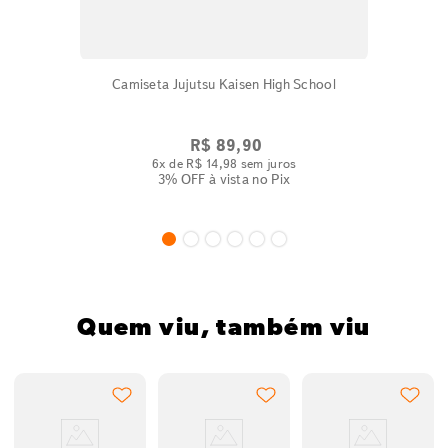
Camiseta Jujutsu Kaisen High School
R$
89
,
90
6
x de
R$
14
,
98
sem juros
3% OFF
à vista no Pix
Quem viu, também viu
a