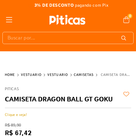
3% DE DESCONTO
pagando com Pix
0
Buscar por...
VESTUÁRIO
VESTUÁRIO
CAMISETAS
CAMISETA DRAGON BALL GT GOKU
PITICAS
CAMISETA DRAGON BALL GT GOKU
Clique e veja!
R$
89
,
90
R$
67
,
42