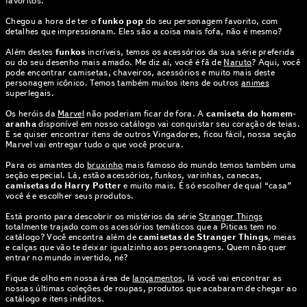
favoritos.
Chegou a hora de ter o
funko pop
do seu personagem favorito, com
detalhes que impressionam. Eles são a coisa mais fofa, não é mesmo?
Além destes
funkos
incríveis, temos os acessórios da sua série preferida
ou do seu desenho mais amado. Me diz aí, você é fã de
Naruto
? Aqui, você
pode encontrar camisetas, chaveiros, acessórios e muito mais deste
personagem icônico. Temos também muitos itens de outros
animes
superlegais.
Os heróis da
Marvel
não poderiam ficar de fora. A
camiseta do homem-
aranha
disponível em nosso catálogo vai conquistar seu coração de teias.
E se quiser encontrar itens de outros Vingadores, ficou fácil, nossa seção
Marvel vai entregar tudo o que você procura.
Para os amantes do
bruxinho
mais famoso do mundo temos também uma
seção especial. Lá, estão acessórios, funkos, varinhas, canecas,
camisetas do Harry Potter
e muito mais. É só escolher de qual “casa”
você é e escolher seus produtos.
Está pronto para descobrir os mistérios da série
Stranger Things
totalmente trajado com os acessórios temáticos que a Piticas tem no
catálogo? Você encontra além de
camisetas de Stranger Things
, meias
e calças que vão te deixar igualzinho aos personagens. Quem não quer
entrar no mundo invertido, né?
Fique de olho em nossa área de
lançamentos
, lá você vai encontrar as
nossas últimas coleções de roupas, produtos que acabaram de chegar ao
catálogo e itens inéditos.