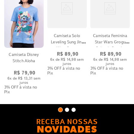
Camiseta Solo
Camiseta Feminina
Leveling Sung Jin-
Star Wars Grogu
Woo Cenas
Galactic Snacks
R$
89
,
90
R$
89
,
90
Camiseta Disney
Please!
6
x de
R$
14
,
98
sem
6
x de
R$
14
,
98
sem
Stitch Aloha
juros
juros
3% OFF
à vista no
3% OFF
à vista no
R$
79
,
90
Pix
Pix
6
x de
R$
13
,
31
sem
juros
3% OFF
à vista no
Pix
RECEBA NOSSAS
NOVIDADES