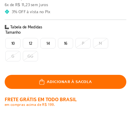
6
x de
R$
11
,
23
sem juros
3% OFF
à vista no Pix
Tabela de Medidas
Tamanho
10
12
14
16
P
M
G
GG
ADICIONAR À SACOLA
FRETE GRÁTIS EM TODO BRASIL
em compras acima de R$ 199.