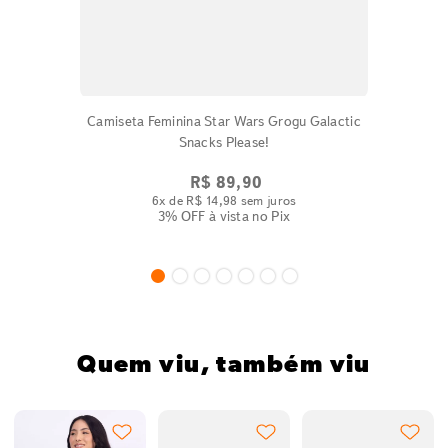
Camiseta Feminina Star Wars Grogu Galactic
Snacks Please!
R$
89
,
90
6
x de
R$
14
,
98
sem juros
3% OFF
à vista no Pix
Quem viu, também viu