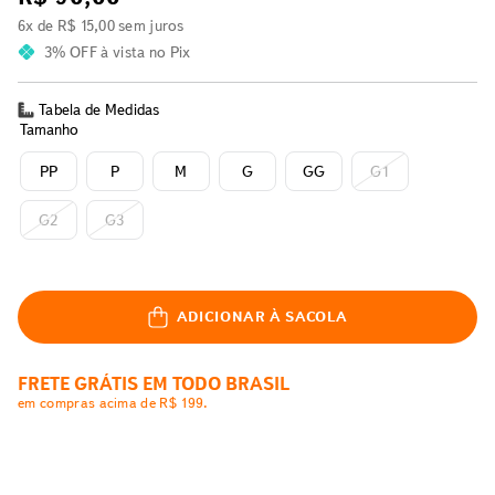
6
x de
R$
15
,
00
sem juros
3% OFF
à vista no Pix
Tabela de Medidas
Tamanho
PP
P
M
G
GG
G1
G2
G3
ADICIONAR À SACOLA
FRETE GRÁTIS EM TODO BRASIL
em compras acima de R$ 199.