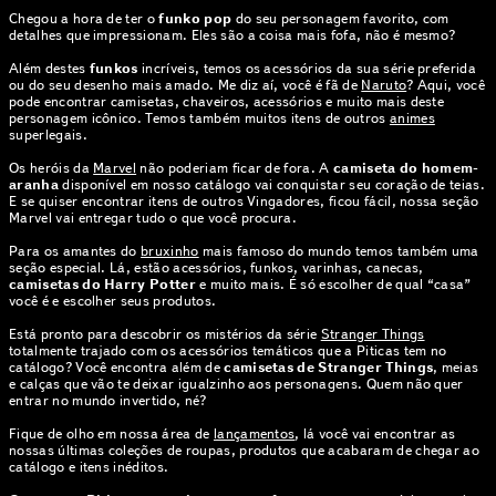
Chegou a hora de ter o
funko pop
do seu personagem favorito, com
detalhes que impressionam. Eles são a coisa mais fofa, não é mesmo?
Além destes
funkos
incríveis, temos os acessórios da sua série preferida
ou do seu desenho mais amado. Me diz aí, você é fã de
Naruto
? Aqui, você
pode encontrar camisetas, chaveiros, acessórios e muito mais deste
personagem icônico. Temos também muitos itens de outros
animes
superlegais.
Os heróis da
Marvel
não poderiam ficar de fora. A
camiseta do homem-
aranha
disponível em nosso catálogo vai conquistar seu coração de teias.
E se quiser encontrar itens de outros Vingadores, ficou fácil, nossa seção
Marvel vai entregar tudo o que você procura.
Para os amantes do
bruxinho
mais famoso do mundo temos também uma
seção especial. Lá, estão acessórios, funkos, varinhas, canecas,
camisetas do Harry Potter
e muito mais. É só escolher de qual “casa”
você é e escolher seus produtos.
Está pronto para descobrir os mistérios da série
Stranger Things
totalmente trajado com os acessórios temáticos que a Piticas tem no
catálogo? Você encontra além de
camisetas de Stranger Things
, meias
e calças que vão te deixar igualzinho aos personagens. Quem não quer
entrar no mundo invertido, né?
Fique de olho em nossa área de
lançamentos
, lá você vai encontrar as
nossas últimas coleções de roupas, produtos que acabaram de chegar ao
catálogo e itens inéditos.