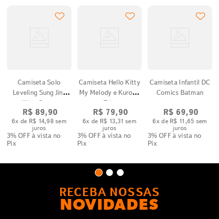
Camiseta Solo
Camiseta Hello Kitty
Camiseta Infantil DC
Leveling Sung Jin-
My Melody e Kuromi
Comics Batman
Woo Cenas
Trio
R$
89
,
90
R$
79
,
90
R$
69
,
90
6
x de
R$
14
,
98
sem
6
x de
R$
13
,
31
sem
6
x de
R$
11
,
65
sem
juros
juros
juros
3% OFF
à vista no
3% OFF
à vista no
3% OFF
à vista no
Pix
Pix
Pix
RECEBA NOSSAS
NOVIDADES