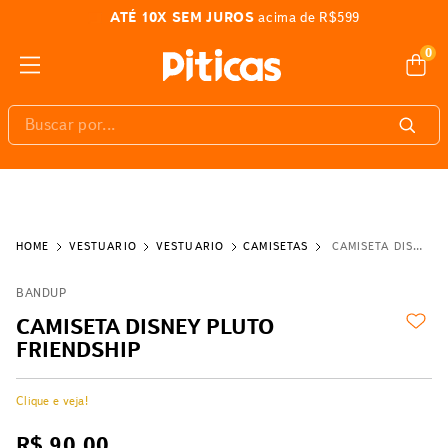
ATÉ 10X SEM JUROS
acima de R$599
0
Buscar por...
VESTUÁRIO
VESTUÁRIO
CAMISETAS
CAMISETA DISNEY PLUTO FRIENDSHIP
BANDUP
CAMISETA DISNEY PLUTO
FRIENDSHIP
Clique e veja!
R$
90
,
00