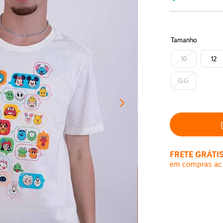
Tamanho
10
12
GG
FRETE GRÁTI
em compras ac