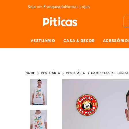
E GRÁTIS
Seja um Franqueado
Nossas Lojas
Bus
VESTUÁRIO
CASA & DECOR
ACESSÓRIO
VESTUÁRIO
VESTUÁRIO
CAMISETAS
CAMISE