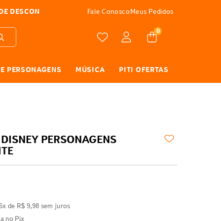
ATÉ 10X SEM JUROS
Fale Conosco
Meus Pedidos
0
 E PERSONAGENS
MÚSICA
PITI OFERTAS
 DISNEY PERSONAGENS
ITE
6
x de
R$
9
,
98
sem juros
ta no Pix