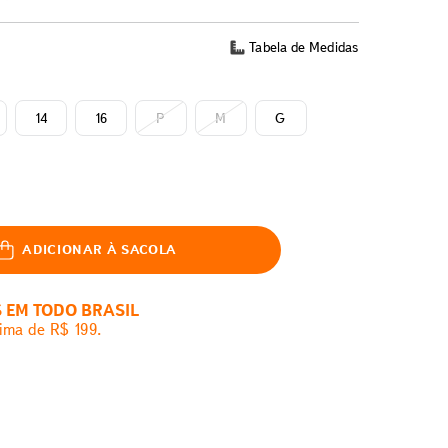
Tabela de Medidas
14
16
P
M
G
ADICIONAR À SACOLA
S EM TODO BRASIL
ima de R$ 199.