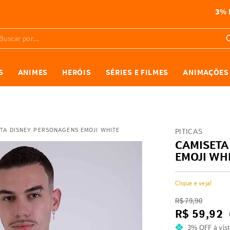
3% DE DESCONTO
pagando com Pix
car por...
S
ANIMES
HERÓIS
SÉRIES E FILMES
ANIMAÇÕES
TA DISNEY PERSONAGENS EMOJI WHITE
PITICAS
CAMISETA
EMOJI WH
Clique e veja!
R$
79
,
90
R$
59
,
92
3% OFF
à vis