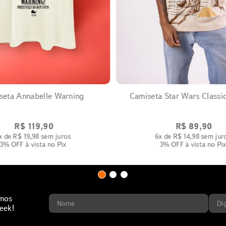
EXPANDIR
EXPANDIR
seta Annabelle Warning
Camiseta Star Wars Classi
R$
119
,
90
R$
89
,
90
x de
R$
19
,
98
sem juros
6
x de
R$
14
,
98
sem jur
3% OFF
à vista no Pix
3% OFF
à vista no Pi
imos
eek!