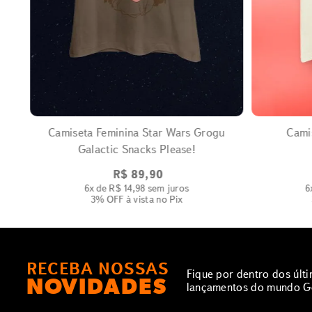
EXPANDIR
Camiseta Feminina Star Wars Grogu
Cami
Galactic Snacks Please!
R$
89
,
90
6
x de
R$
14
,
98
sem juros
6
3% OFF
à vista no Pix
RECEBA NOSSAS
Fique por dentro dos últ
NOVIDADES
lançamentos do mundo G