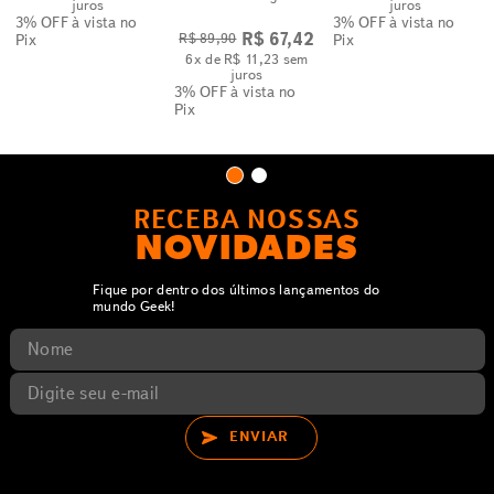
juros
juros
3% OFF
à vista no
3% OFF
à vista no
R$
67
,
42
R$
89
,
90
Pix
Pix
6
x de
R$
11
,
23
sem
juros
3% OFF
à vista no
Pix
RECEBA NOSSAS
NOVIDADES
Fique por dentro dos últimos lançamentos do
mundo Geek!
ENVIAR