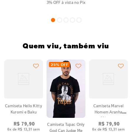
3% OFF
à vista no Pix
Quem viu, também viu
25%
OFF
Camiseta Hello Kitty
Camiseta Marvel
Kuromi e Baku
Homem Aranha
Máscara
R$
79
,
90
R$
79
,
90
Camiseta Tupac Only
6
x de
R$
13
,
31
sem
6
x de
R$
13
,
31
sem
God Can Judge Me