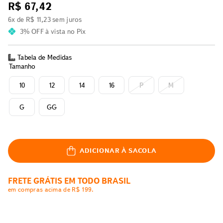
R$
67
,
42
6
x de
R$
11
,
23
sem juros
3% OFF
à vista no Pix
Tabela de Medidas
Tamanho
10
12
14
16
P
M
G
GG
ADICIONAR À SACOLA
FRETE GRÁTIS EM TODO BRASIL
em compras acima de R$ 199.