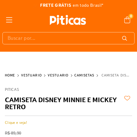
3% DE DESCONTO
pagando com Pix
0
Buscar por...
VESTUÁRIO
VESTUÁRIO
CAMISETAS
CAMISETA DISNEY MINNIE E MICKEY RETRO
PITICAS
CAMISETA DISNEY MINNIE E MICKEY
RETRO
Clique e veja!
R$
89
,
90