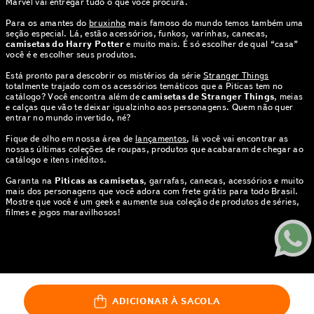
Marvel vai entregar tudo o que você procura.
Para os amantes do
bruxinho
mais famoso do mundo temos também uma
seção especial. Lá, estão acessórios, funkos, varinhas, canecas,
camisetas do Harry Potter
e muito mais. É só escolher de qual “casa”
você é e escolher seus produtos.
Está pronto para descobrir os mistérios da série
Stranger Things
totalmente trajado com os acessórios temáticos que a Piticas tem no
catálogo? Você encontra além de
camisetas de Stranger Things
, meias
e calças que vão te deixar igualzinho aos personagens. Quem não quer
entrar no mundo invertido, né?
Fique de olho em nossa área de
lançamentos
, lá você vai encontrar as
nossas últimas coleções de roupas, produtos que acabaram de chegar ao
catálogo e itens inéditos.
Garanta na
Piticas as camisetas
, garrafas, canecas, acessórios e muito
mais dos personagens que você adora com frete grátis para todo Brasil.
Mostre que você é um geek e aumente sua coleção de produtos de séries,
filmes e jogos maravilhosos!
© PITICAS . TODOS OS DIREITOS RESERVADOS | CNPJ: 01.424.397.0005-
35
ROD SP 255 KM 169, LOTE GLEBA A5 E B, ÁREA RURAL DE BARRA
ADICIONAR À SACOLA
BONITA | BARRA BONITA - SP | CEP 17349-899