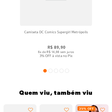
Camiseta DC Comics Supergirl Metrópolis
R$
89
,
90
6
x de
R$
14
,
98
sem juros
3% OFF
à vista no Pix
Quem viu, também viu
25%
OFF