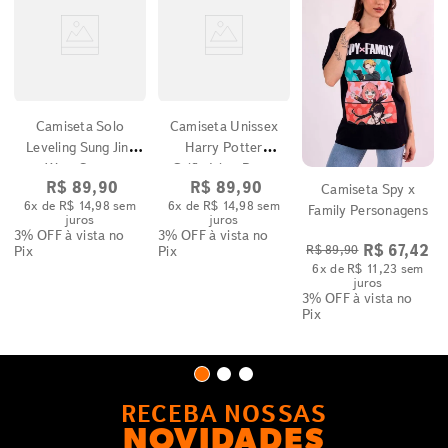
Camiseta Solo
Camiseta Unissex
Leveling Sung Jin-
Harry Potter
Woo Cenas
Grifinória - Preto
R$
89
,
90
R$
89
,
90
Camiseta Spy x
6
x de
R$
14
,
98
sem
6
x de
R$
14
,
98
sem
Family Personagens
juros
juros
3% OFF
à vista no
3% OFF
à vista no
R$
67
,
42
R$
89
,
90
Pix
Pix
6
x de
R$
11
,
23
sem
juros
3% OFF
à vista no
Pix
RECEBA NOSSAS
NOVIDADES