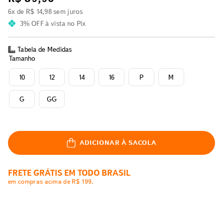
6
x de
R$
14
,
98
sem juros
3% OFF
à vista no Pix
Tabela de Medidas
Tamanho
10
12
14
16
P
M
G
GG
ADICIONAR À SACOLA
FRETE GRÁTIS EM TODO BRASIL
em compras acima de R$ 199.