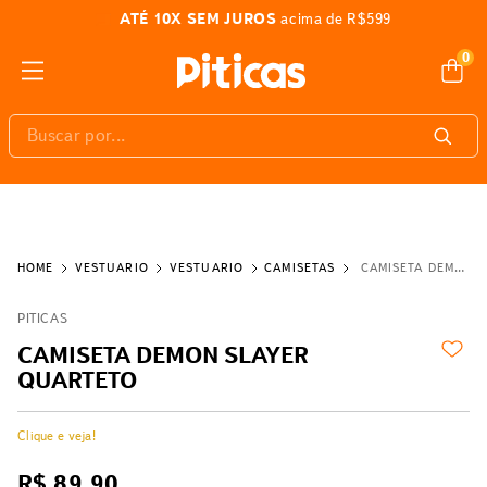
ATÉ 10X SEM JUROS
acima de R$599
0
Buscar por...
VESTUÁRIO
VESTUÁRIO
CAMISETAS
CAMISETA DEMON SLAYER QUARTETO
PITICAS
CAMISETA DEMON SLAYER
QUARTETO
Clique e veja!
R$
89
,
90