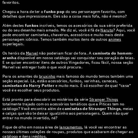
favoritos.
Chegou a hora de ter o
funko pop
do seu personagem favorito, com
detalhes que impressionam. Eles são a coisa mais fofa, não é mesmo?
Além destes
funkos
incríveis, temos os acessórios da sua série preferida
ou do seu desenho mais amado. Me diz aí, você é fã de
Naruto
? Aqui, você
pode encontrar camisetas, chaveiros, acessórios e muito mais deste
personagem icônico. Temos também muitos itens de outros
animes
superlegais.
Os heróis da
Marvel
não poderiam ficar de fora. A
camiseta do homem-
aranha
disponível em nosso catálogo vai conquistar seu coração de teias.
E se quiser encontrar itens de outros Vingadores, ficou fácil, nossa seção
Marvel vai entregar tudo o que você procura.
Para os amantes do
bruxinho
mais famoso do mundo temos também uma
seção especial. Lá, estão acessórios, funkos, varinhas, canecas,
camisetas do Harry Potter
e muito mais. É só escolher de qual “casa”
você é e escolher seus produtos.
Está pronto para descobrir os mistérios da série
Stranger Things
totalmente trajado com os acessórios temáticos que a Piticas tem no
catálogo? Você encontra além de
camisetas de Stranger Things
, meias
e calças que vão te deixar igualzinho aos personagens. Quem não quer
entrar no mundo invertido, né?
Fique de olho em nossa área de
lançamentos
, lá você vai encontrar as
nossas últimas coleções de roupas, produtos que acabaram de chegar ao
catálogo e itens inéditos.