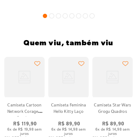
Quem viu, também viu
Camiseta Cartoon
Camiseta Feminina
Camiseta Star Wars
Network Coragem
Hello Kitty Laço
Grogu Quadros
Quadros
R$
119
,
90
R$
89
,
90
R$
89
,
90
6
x de
R$
19
,
98
sem
6
x de
R$
14
,
98
sem
6
x de
R$
14
,
98
sem
juros
juros
juros