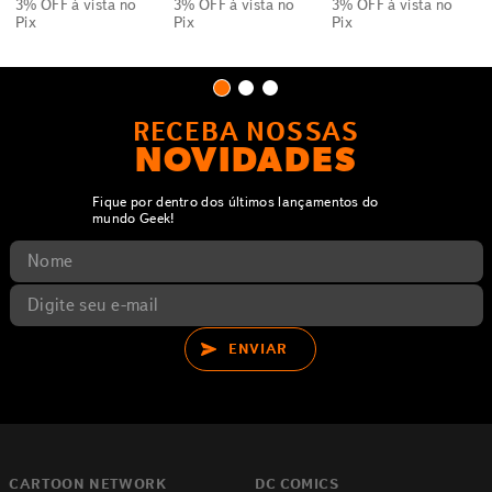
3% OFF
à vista no
3% OFF
à vista no
3% OFF
à vista no
Pix
Pix
Pix
RECEBA NOSSAS
NOVIDADES
Fique por dentro dos últimos lançamentos do
mundo Geek!
ENVIAR
CARTOON NETWORK
DC COMICS