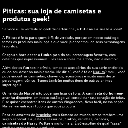
Piticas: sua loja de camisetas e
produtos geek!
Se você é um verdadeiro geek de carteirinha, a
Piticas
é a sua loja ideal!
A Piticas é feita para quem é fã de verdade, porque em nosso catálogo
temos os produtos mais legais que você já encontrou de seus personagens
favoritos.
Chegou a hora de ter o
funko pop
do seu personagem favorito, com
detalhes que impressionam. Eles são a coisa mais fofa, não é mesmo?
Além destes
funkos
incríveis, temos os acessórios da sua série preferida
ou do seu desenho mais amado. Me diz aí, você é fã de
Naruto
? Aqui, você
pode encontrar camisetas, chaveiros, acessórios e muito mais deste
personagem icônico. Temos também muitos itens de outros
animes
superlegais.
Os heróis da
Marvel
não poderiam ficar de fora. A
camiseta do homem-
aranha
disponível em nosso catálogo vai conquistar seu coração de teias.
E se quiser encontrar itens de outros Vingadores, ficou fácil, nossa seção
Marvel vai entregar tudo o que você procura.
Para os amantes do
bruxinho
mais famoso do mundo temos também uma
seção especial. Lá, estão acessórios, funkos, varinhas, canecas,
camisetas do Harry Potter
e muito mais. É só escolher de qual “casa”
você é e escolher seus produtos.