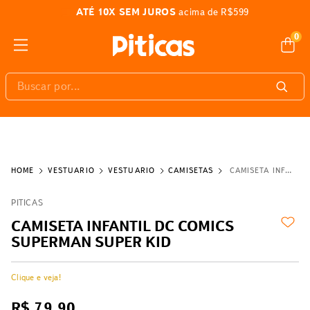
ATÉ 10X SEM JUROS
acima de R$599
0
Buscar por...
VESTUÁRIO
VESTUÁRIO
CAMISETAS
CAMISETA INFANTIL DC COMICS SUPERMAN SUPER KID
PITICAS
CAMISETA INFANTIL DC COMICS
SUPERMAN SUPER KID
Clique e veja!
R$
79
,
90