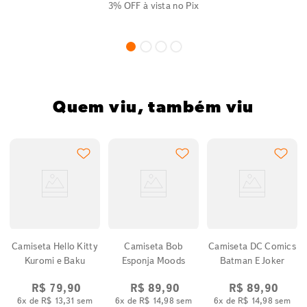
3% OFF
à vista no Pix
Quem viu, também viu
2
Camiseta Hello Kitty
Camiseta Bob
Camiseta DC Comics
Kuromi e Baku
Esponja Moods
Batman E Joker
R$
79
,
90
R$
89
,
90
R$
89
,
90
6
x de
R$
13
,
31
sem
6
x de
R$
14
,
98
sem
6
x de
R$
14
,
98
sem