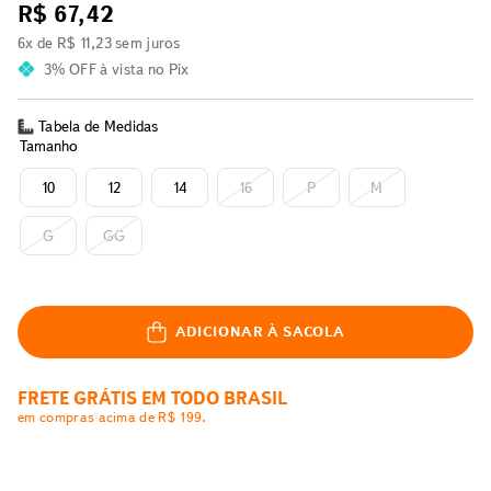
R$
67
,
42
6
x de
R$
11
,
23
sem juros
3% OFF
à vista no Pix
Tabela de Medidas
Tamanho
10
12
14
16
P
M
G
GG
ADICIONAR À SACOLA
FRETE GRÁTIS EM TODO BRASIL
em compras acima de R$ 199.