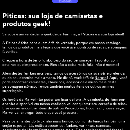
Piticas: sua loja de camisetas e
produtos geek!
Se você é um verdadeiro geek de carteirinha, a
Piticas
é a sua loja ideal!
A Piticas é feita para quem é fã de verdade, porque em nosso catálogo
temos os produtos mais legais que você já encontrou de seus personagens
favoritos.
Chegou a hora de ter o
funko pop
do seu personagem favorito, com
detalhes que impressionam. Eles são a coisa mais fofa, não é mesmo?
Além destes
funkos
incríveis, temos os acessórios da sua série preferida
ou do seu desenho mais amado. Me diz aí, você é fã de
Naruto
? Aqui, você
pode encontrar camisetas, chaveiros, acessórios e muito mais deste
personagem icônico. Temos também muitos itens de outros
animes
superlegais.
Os heróis da
Marvel
não poderiam ficar de fora. A
camiseta do homem-
aranha
disponível em nosso catálogo vai conquistar seu coração de teias.
E se quiser encontrar itens de outros Vingadores, ficou fácil, nossa seção
Marvel vai entregar tudo o que você procura.
Para os amantes do
bruxinho
mais famoso do mundo temos também uma
seção especial. Lá, estão acessórios, funkos, varinhas, canecas,
camisetas do Harry Potter
e muito mais. É só escolher de qual “casa”