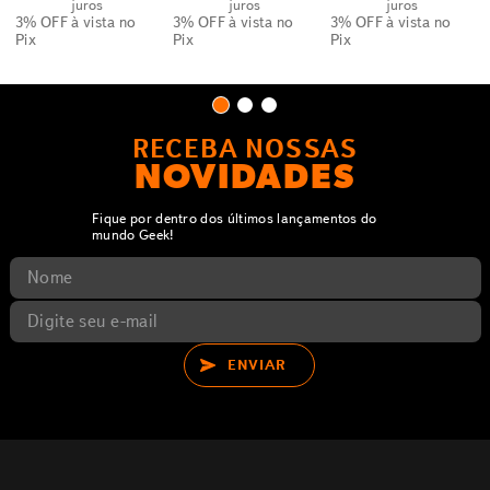
juros
juros
juros
3% OFF
à vista no
3% OFF
à vista no
3% OFF
à vista no
Pix
Pix
Pix
RECEBA NOSSAS
NOVIDADES
Fique por dentro dos últimos lançamentos do
mundo Geek!
ENVIAR