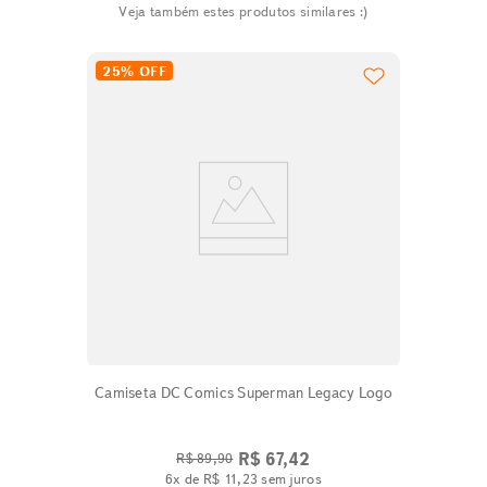
Veja também estes produtos similares :)
25%
OFF
Camiseta DC Comics Superman Legacy Logo
R$
67
,
42
R$
89
,
90
6
x de
R$
11
,
23
sem juros