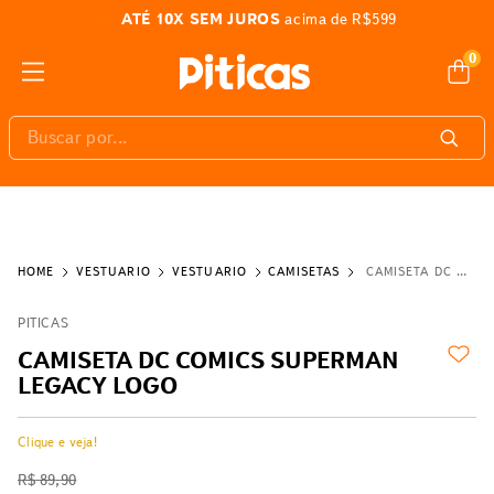
ATÉ 10X SEM JUROS
acima de R$599
0
Buscar por...
VESTUÁRIO
VESTUÁRIO
CAMISETAS
CAMISETA DC COMICS SUPERMAN LEGACY LOGO
PITICAS
CAMISETA DC COMICS SUPERMAN
LEGACY LOGO
Clique e veja!
R$
89
,
90