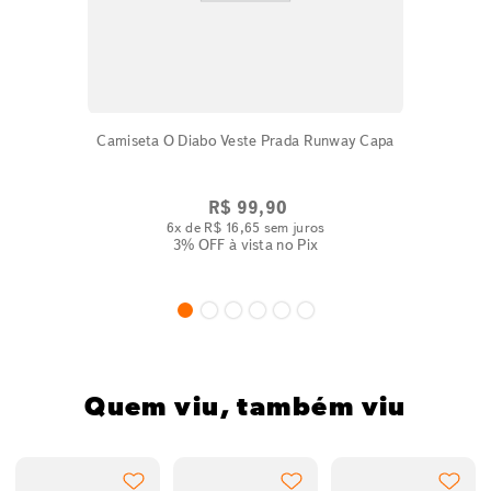
Camiseta O Diabo Veste Prada Runway Capa
R$
99
,
90
6
x de
R$
16
,
65
sem juros
3% OFF
à vista no Pix
Quem viu, também viu