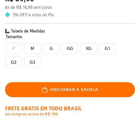
6
x de
R$
14
,
98
sem juros
3% OFF
à vista no Pix
Tabela de Medidas
Tamanho
P
M
G
GG
XG
G1
G2
G3
ADICIONAR À SACOLA
FRETE GRÁTIS EM TODO BRASIL
em compras acima de R$ 199.