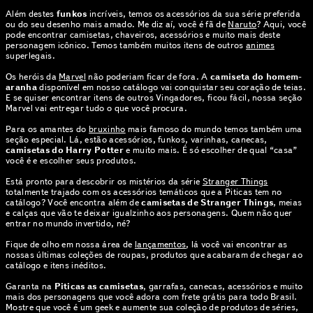
Além destes
funkos
incríveis, temos os acessórios da sua série preferida
ou do seu desenho mais amado. Me diz aí, você é fã de
Naruto
? Aqui, você
pode encontrar camisetas, chaveiros, acessórios e muito mais deste
personagem icônico. Temos também muitos itens de outros
animes
superlegais.
Os heróis da
Marvel
não poderiam ficar de fora. A
camiseta do homem-
aranha
disponível em nosso catálogo vai conquistar seu coração de teias.
E se quiser encontrar itens de outros Vingadores, ficou fácil, nossa seção
Marvel vai entregar tudo o que você procura.
Para os amantes do
bruxinho
mais famoso do mundo temos também uma
seção especial. Lá, estão acessórios, funkos, varinhas, canecas,
camisetas do Harry Potter
e muito mais. É só escolher de qual “casa”
você é e escolher seus produtos.
Está pronto para descobrir os mistérios da série
Stranger Things
totalmente trajado com os acessórios temáticos que a Piticas tem no
catálogo? Você encontra além de
camisetas de Stranger Things
, meias
e calças que vão te deixar igualzinho aos personagens. Quem não quer
entrar no mundo invertido, né?
Fique de olho em nossa área de
lançamentos
, lá você vai encontrar as
nossas últimas coleções de roupas, produtos que acabaram de chegar ao
catálogo e itens inéditos.
Garanta na
Piticas as camisetas
, garrafas, canecas, acessórios e muito
mais dos personagens que você adora com frete grátis para todo Brasil.
Mostre que você é um geek e aumente sua coleção de produtos de séries,