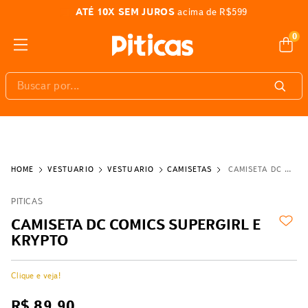
ATÉ 10X SEM JUROS
acima de R$599
0
Buscar por...
VESTUÁRIO
VESTUÁRIO
CAMISETAS
CAMISETA DC COMICS SUPERGIRL E KRYPTO
PITICAS
CAMISETA DC COMICS SUPERGIRL E
KRYPTO
Clique e veja!
R$
89
,
90