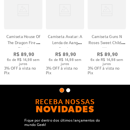
Camiseta House Of
Camiseta Avatar: A
Camiseta Guns N
The Dragon Fire &
Lenda de Aang
Roses Sweet Child O
Blood
Gravity
Mine
R$
89
,
90
R$
89
,
90
R$
89
,
90
6
x de
R$
14
,
98
sem
6
x de
R$
14
,
98
sem
6
x de
R$
14
,
98
sem
juros
juros
juros
3% OFF
à vista no
3% OFF
à vista no
3% OFF
à vista no
Pix
Pix
Pix
RECEBA NOSSAS
NOVIDADES
Fique por dentro dos últimos lançamentos do
mundo Geek!